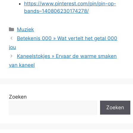
https://www.pinterest.com/pin/pin-op-
bands–140806230174278/
Categorieën
Muziek
Betekenis 000 » Wat vertelt het getal 000
jou
Kaneelstokjes » Ervaar de warme smaken
van kaneel
Zoeken
Zoeken