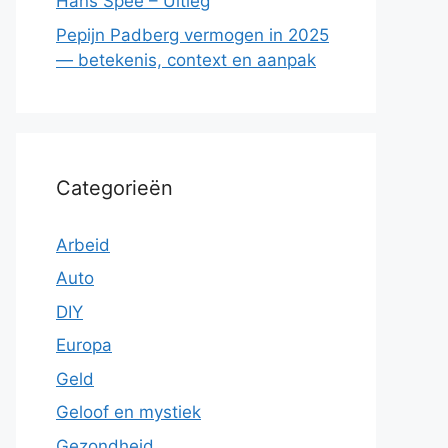
Hans Spee – Uitleg
Pepijn Padberg vermogen in 2025
— betekenis, context en aanpak
Categorieën
Arbeid
Auto
DIY
Europa
Geld
Geloof en mystiek
Gezondheid