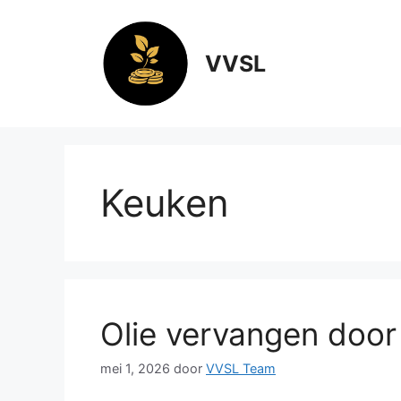
Ga
naar
de
VVSL
inhoud
Keuken
Olie vervangen door 
mei 1, 2026
door
VVSL Team