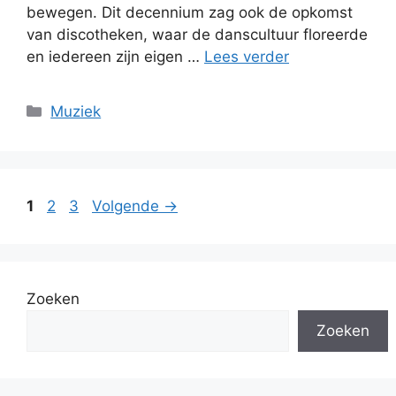
bewegen. Dit decennium zag ook de opkomst
van discotheken, waar de danscultuur floreerde
en iedereen zijn eigen …
Lees verder
Categorieën
Muziek
Pagina
Pagina
Pagina
1
2
3
Volgende
→
Zoeken
Zoeken