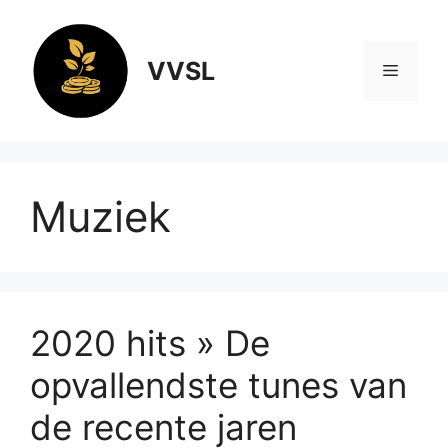
Ga
naar
de
VVSL
Menu
inhoud
Muziek
2020 hits » De
opvallendste tunes van
de recente jaren