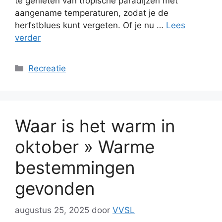
te genieten van tropische paradijzen met
aangename temperaturen, zodat je de
herfstblues kunt vergeten. Of je nu …
Lees
verder
Categorieën
Recreatie
Waar is het warm in
oktober » Warme
bestemmingen
gevonden
augustus 25, 2025
door
VVSL