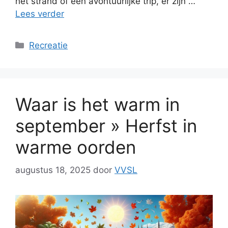
het strand of een avontuurlijke trip, er zijn …
Lees verder
Categorieën
Recreatie
Waar is het warm in
september » Herfst in
warme oorden
augustus 18, 2025
door
VVSL