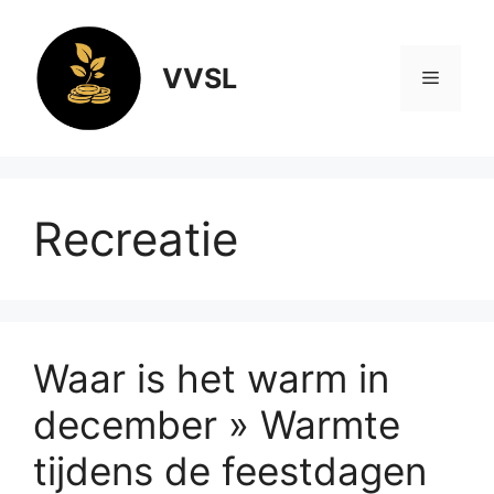
Ga
naar
de
VVSL
Menu
inhoud
Recreatie
Waar is het warm in
december » Warmte
tijdens de feestdagen