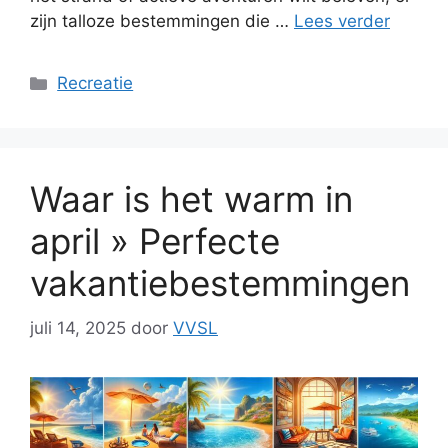
zijn talloze bestemmingen die …
Lees verder
Categorieën
Recreatie
Waar is het warm in
april » Perfecte
vakantiebestemmingen
juli 14, 2025
door
VVSL