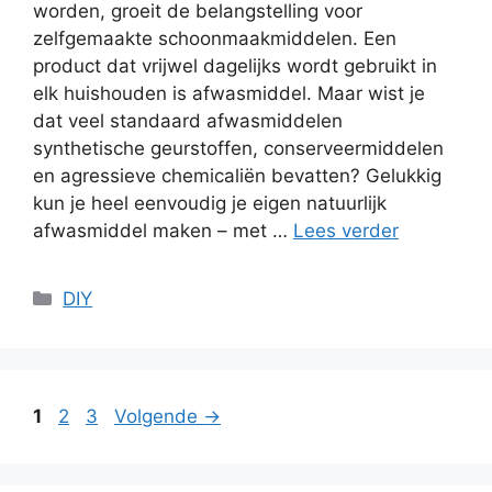
worden, groeit de belangstelling voor
zelfgemaakte schoonmaakmiddelen. Een
product dat vrijwel dagelijks wordt gebruikt in
elk huishouden is afwasmiddel. Maar wist je
dat veel standaard afwasmiddelen
synthetische geurstoffen, conserveermiddelen
en agressieve chemicaliën bevatten? Gelukkig
kun je heel eenvoudig je eigen natuurlijk
afwasmiddel maken – met …
Lees verder
Categorieën
DIY
Pagina
Pagina
Pagina
1
2
3
Volgende
→