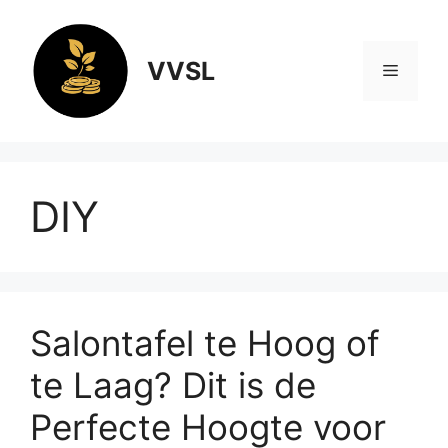
Ga
naar
de
VVSL
Menu
inhoud
DIY
Salontafel te Hoog of
te Laag? Dit is de
Perfecte Hoogte voor