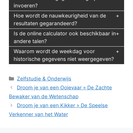
invoeren?
Hoe wordt de nauwkeurigheid van de
resultaten gegarandeerd?
Is de online calculator ook beschikbaar in
andere talen?
Waarom wordt de weekdag voor
historische gegevens niet weergegeven?
Categorieën
Zelfstudie & Onderwijs
Droom je van een Ooievaar » De Zachte
Bewaker van de Wetenschap
Droom je van een Kikker » De Speelse
Verkenner van het Water