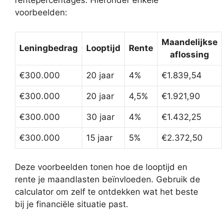
rentepercentages. Hieronder enkele
voorbeelden:
Maandelijkse
Leningbedrag
Looptijd
Rente
aflossing
€300.000
20 jaar
4%
€1.839,54
€300.000
20 jaar
4,5%
€1.921,90
€300.000
30 jaar
4%
€1.432,25
€300.000
15 jaar
5%
€2.372,50
Deze voorbeelden tonen hoe de looptijd en
rente je maandlasten beïnvloeden. Gebruik de
calculator om zelf te ontdekken wat het beste
bij je financiële situatie past.