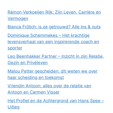
Rámon Verkoeijen Rijk: Zijn Leven, Carrière en
Vermogen
Bianca Frölich: is ze getrouwd? Alle ins & outs
Dominique Schemmekes – Het krachtige
levensverhaal van een inspirerende coach en
sporter
Leo Beenhakker Partner – Inzicht in zijn Relatie,
Gezin en Privéleven
Malou Petter gescheiden: dit weten we over
haar scheiding en toekomst
Vriendin Antoon: alles over de relatie van
Antoon en Carmen Visser
Het Profiel en de Achtergrond van Hans Spee –
Uitleg