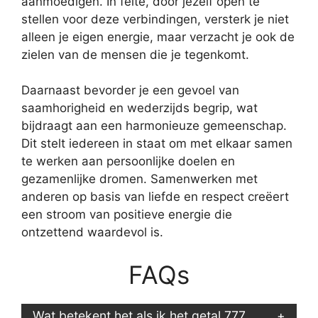
aanmoedigen. In feite, door jezelf open te
stellen voor deze verbindingen, versterk je niet
alleen je eigen energie, maar verzacht je ook de
zielen van de mensen die je tegenkomt.
Daarnaast bevorder je een gevoel van
saamhorigheid en wederzijds begrip, wat
bijdraagt aan een harmonieuze gemeenschap.
Dit stelt iedereen in staat om met elkaar samen
te werken aan persoonlijke doelen en
gezamenlijke dromen. Samenwerken met
anderen op basis van liefde en respect creëert
een stroom van positieve energie die
ontzettend waardevol is.
FAQs
Wat betekent het als ik het getal 777