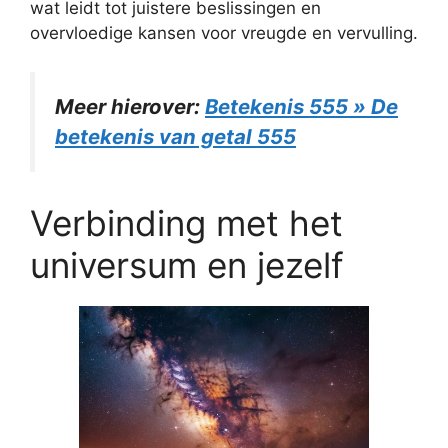
wat leidt tot juistere beslissingen en
overvloedige kansen voor vreugde en vervulling.
Meer hierover:
Betekenis 555 » De
betekenis van getal 555
Verbinding met het
universum en jezelf