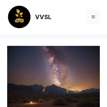
Ga
naar
de
VVSL
Menu
inhoud