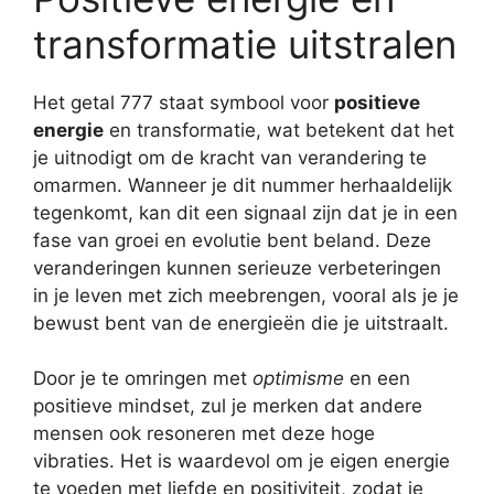
transformatie uitstralen
Het getal 777 staat symbool voor
positieve
energie
en transformatie, wat betekent dat het
je uitnodigt om de kracht van verandering te
omarmen. Wanneer je dit nummer herhaaldelijk
tegenkomt, kan dit een signaal zijn dat je in een
fase van groei en evolutie bent beland. Deze
veranderingen kunnen serieuze verbeteringen
in je leven met zich meebrengen, vooral als je je
bewust bent van de energieën die je uitstraalt.
Door je te omringen met
optimisme
en een
positieve mindset, zul je merken dat andere
mensen ook resoneren met deze hoge
vibraties. Het is waardevol om je eigen energie
te voeden met liefde en positiviteit, zodat je