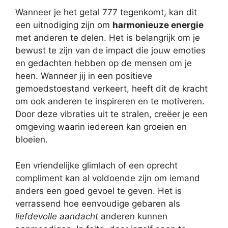
Wanneer je het getal 777 tegenkomt, kan dit
een uitnodiging zijn om
harmonieuze energie
met anderen te delen. Het is belangrijk om je
bewust te zijn van de impact die jouw emoties
en gedachten hebben op de mensen om je
heen. Wanneer jij in een positieve
gemoedstoestand verkeert, heeft dit de kracht
om ook anderen te inspireren en te motiveren.
Door deze vibraties uit te stralen, creëer je een
omgeving waarin iedereen kan groeien en
bloeien.
Een vriendelijke glimlach of een oprecht
compliment kan al voldoende zijn om iemand
anders een goed gevoel te geven. Het is
verrassend hoe eenvoudige gebaren als
liefdevolle aandacht
anderen kunnen