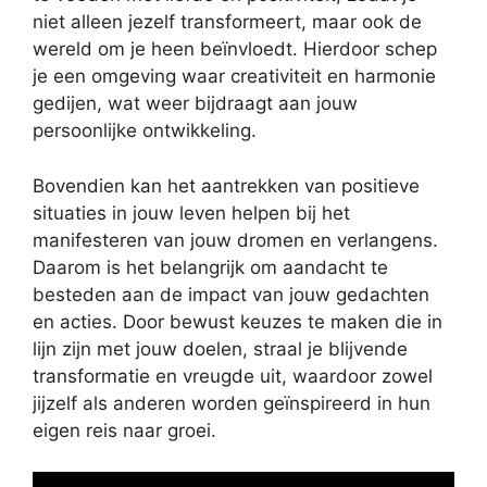
niet alleen jezelf transformeert, maar ook de
wereld om je heen beïnvloedt. Hierdoor schep
je een omgeving waar creativiteit en harmonie
gedijen, wat weer bijdraagt aan jouw
persoonlijke ontwikkeling.
Bovendien kan het aantrekken van positieve
situaties in jouw leven helpen bij het
manifesteren van jouw dromen en verlangens.
Daarom is het belangrijk om aandacht te
besteden aan de impact van jouw gedachten
en acties. Door bewust keuzes te maken die in
lijn zijn met jouw doelen, straal je blijvende
transformatie en vreugde uit, waardoor zowel
jijzelf als anderen worden geïnspireerd in hun
eigen reis naar groei.