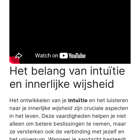
Het belang van intuïtie
en innerlijke wijsheid
Het ontwikkelen van je
intuïtie
en het luisteren
naar je
innerlijke wijsheid
zijn cruciale aspecten
in het leven. Deze vaardigheden helpen je niet
alleen om betere beslissingen te nemen, maar
ze versterken ook de verbinding met jezelf en
het universum. Wanneer je aandacht besteedt