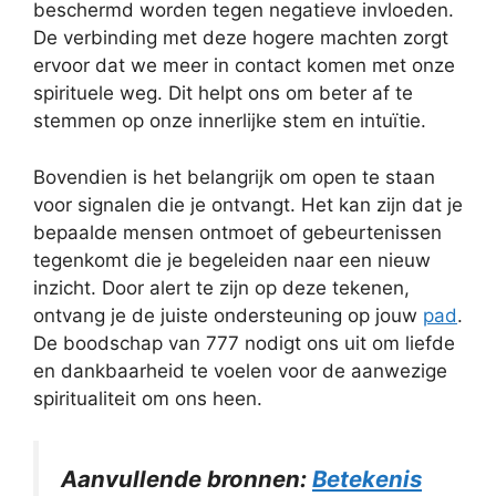
beschermd worden tegen negatieve invloeden.
De verbinding met deze hogere machten zorgt
ervoor dat we meer in contact komen met onze
spirituele weg. Dit helpt ons om beter af te
stemmen op onze innerlijke stem en intuïtie.
Bovendien is het belangrijk om open te staan
voor signalen die je ontvangt. Het kan zijn dat je
bepaalde mensen ontmoet of gebeurtenissen
tegenkomt die je begeleiden naar een nieuw
inzicht. Door alert te zijn op deze tekenen,
ontvang je de juiste ondersteuning op jouw
pad
.
De boodschap van 777 nodigt ons uit om liefde
en dankbaarheid te voelen voor de aanwezige
spiritualiteit om ons heen.
Aanvullende bronnen:
Betekenis