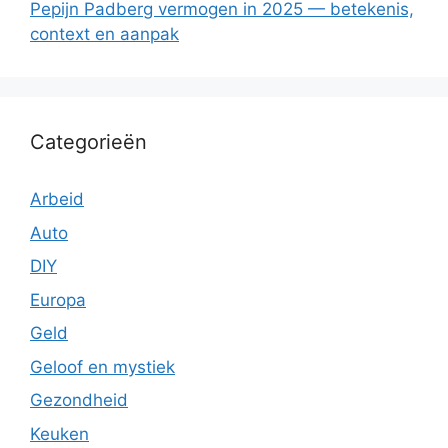
Pepijn Padberg vermogen in 2025 — betekenis,
context en aanpak
Categorieën
Arbeid
Auto
DIY
Europa
Geld
Geloof en mystiek
Gezondheid
Keuken