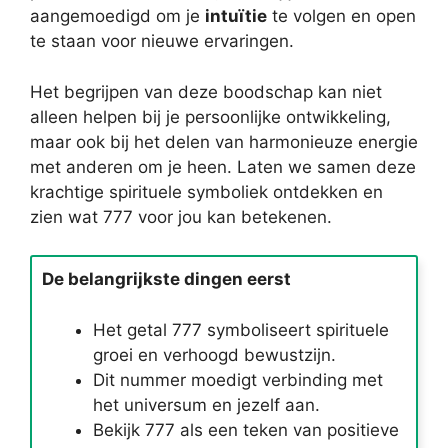
aangemoedigd om je
intuïtie
te volgen en open
te staan voor nieuwe ervaringen.
Het begrijpen van deze boodschap kan niet
alleen helpen bij je persoonlijke ontwikkeling,
maar ook bij het delen van harmonieuze energie
met anderen om je heen. Laten we samen deze
krachtige spirituele symboliek ontdekken en
zien wat 777 voor jou kan betekenen.
De belangrijkste dingen eerst
Het getal 777 symboliseert spirituele
groei en verhoogd bewustzijn.
Dit nummer moedigt verbinding met
het universum en jezelf aan.
Bekijk 777 als een teken van positieve