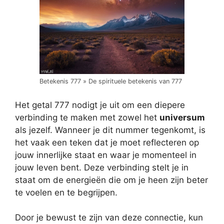
Betekenis 777 » De spirituele betekenis van 777
Het getal 777 nodigt je uit om een diepere
verbinding te maken met zowel het
universum
als jezelf. Wanneer je dit nummer tegenkomt, is
het vaak een teken dat je moet reflecteren op
jouw innerlijke staat en waar je momenteel in
jouw leven bent. Deze verbinding stelt je in
staat om de energieën die om je heen zijn beter
te voelen en te begrijpen.
Door je bewust te zijn van deze connectie, kun