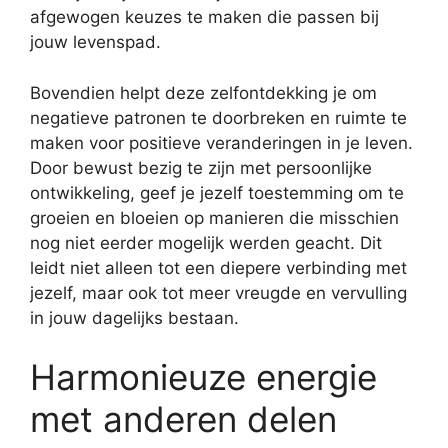
afgewogen keuzes te maken die passen bij
jouw levenspad.
Bovendien helpt deze zelfontdekking je om
negatieve patronen te doorbreken en ruimte te
maken voor positieve veranderingen in je leven.
Door bewust bezig te zijn met persoonlijke
ontwikkeling, geef je jezelf toestemming om te
groeien en bloeien op manieren die misschien
nog niet eerder mogelijk werden geacht. Dit
leidt niet alleen tot een diepere verbinding met
jezelf, maar ook tot meer vreugde en vervulling
in jouw dagelijks bestaan.
Harmonieuze energie
met anderen delen