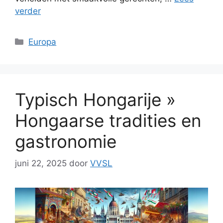
verder
Categorieën
Europa
Typisch Hongarije »
Hongaarse tradities en
gastronomie
juni 22, 2025
door
VVSL