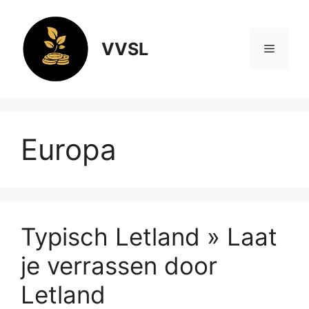
Ga
naar
de
VVSL
Menu
inhoud
Europa
Typisch Letland » Laat
je verrassen door
Letland