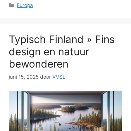
Categorieën
Europa
Typisch Finland » Fins
design en natuur
bewonderen
juni 15, 2025
door
VVSL