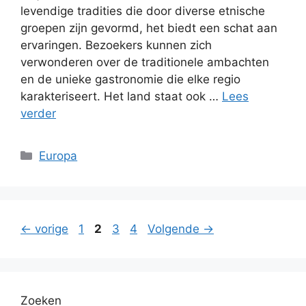
levendige tradities die door diverse etnische
groepen zijn gevormd, het biedt een schat aan
ervaringen. Bezoekers kunnen zich
verwonderen over de traditionele ambachten
en de unieke gastronomie die elke regio
karakteriseert. Het land staat ook …
Lees
verder
Categorieën
Europa
Pagina
Pagina
Pagina
Pagina
←
vorige
1
2
3
4
Volgende
→
Zoeken