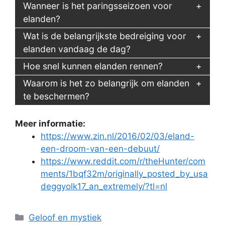
Wanneer is het paringsseizoen voor
elanden?
Wat is de belangrijkste bedreiging voor
elanden vandaag de dag?
Hoe snel kunnen elanden rennen?
Waarom is het zo belangrijk om elanden
te beschermen?
Meer informatie:
https://www.zin.nl/2016/02/03/eland-
een-droom-van-een-debuut/
https://www.reddit.com/r/theHunter/com
ments/1bqf32m/originally_posted_by_usa
deggyolk17_an_extremely/?tl=nl
Categorieën
Geloof en mystiek