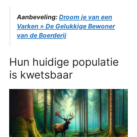
Aanbeveling:
Droom je van een
Varken » De Gelukkige Bewoner
van de Boerderij
Hun huidige populatie
is kwetsbaar