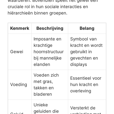
waarderen. Bovendien speelt het gewei een
cruciale rol in hun sociale interacties en
hiërarchieën binnen groepen.
Kenmerk
Beschrijving
Belang
Imposante en
Symbool van
krachtige
kracht en wordt
Gewei
hoornstructuur
gebruikt in
bij mannelijke
gevechten en
elanden
displays
Voeden zich
Essentieel voor
met gras,
Voeding
hun kracht en
takken en
overleving
bladeren
Unieke
Versterkt de
geluiden die