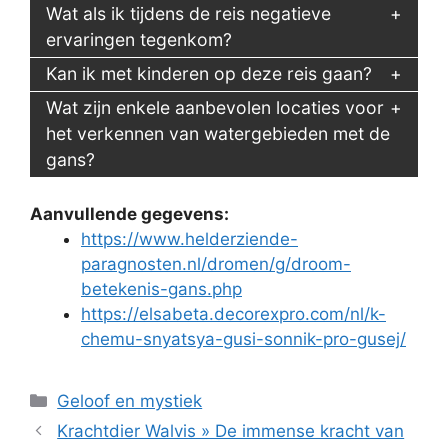
Wat als ik tijdens de reis negatieve
ervaringen tegenkom?
Kan ik met kinderen op deze reis gaan?
Wat zijn enkele aanbevolen locaties voor
het verkennen van watergebieden met de
gans?
Aanvullende gegevens:
https://www.helderziende-
paragnosten.nl/dromen/g/droom-
betekenis-gans.php
https://elsabeta.decorexpro.com/nl/k-
chemu-snyatsya-gusi-sonnik-pro-gusej/
Categorieën
Geloof en mystiek
Krachtdier Walvis » De immense kracht van