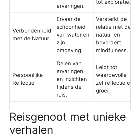
tot exploratie.
ervaringen.
Ervaar de
Versterkt de
schoonheid
relatie met de
Verbondenheid
van water en
natuur en
met de Natuur
zijn
bevordert
omgeving.
mindfulness.
Delen van
Leidt tot
ervaringen
Persoonlijke
waardevolle
en inzichten
Reflectie
zelfreflectie en
tijdens de
groei.
reis.
Reisgenoot met unieke
verhalen