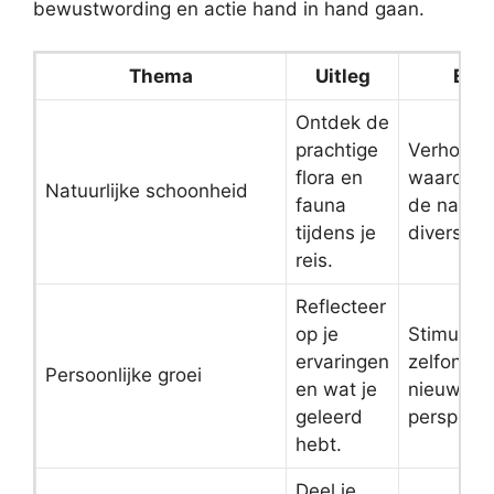
bewustwording en actie hand in hand gaan.
Thema
Uitleg
Effe
Ontdek de
prachtige
Verhoog
flora en
waarderi
Natuurlijke schoonheid
fauna
de natuur
tijdens je
diversiteit
reis.
Reflecteer
op je
Stimuleer
ervaringen
zelfontde
Persoonlijke groei
en wat je
nieuwe
geleerd
perspecti
hebt.
Deel je