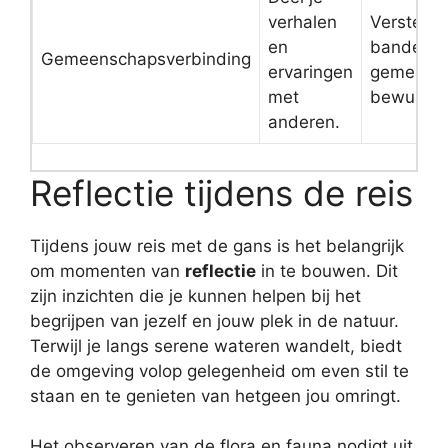
verhalen
Versterkt
en
banden e
Gemeenschapsverbinding
ervaringen
gemeensc
met
bewustzij
anderen.
Reflectie tijdens de reis
Tijdens jouw reis met de gans is het belangrijk
om momenten van
reflectie
in te bouwen. Dit
zijn inzichten die je kunnen helpen bij het
begrijpen van jezelf en jouw plek in de natuur.
Terwijl je langs serene wateren wandelt, biedt
de omgeving volop gelegenheid om even stil te
staan en te genieten van hetgeen jou omringt.
Het observeren van de flora en fauna nodigt uit