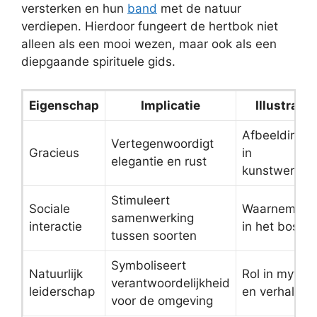
versterken en hun
band
met de natuur
verdiepen. Hierdoor fungeert de hertbok niet
alleen als een mooi wezen, maar ook als een
diepgaande spirituele gids.
Eigenschap
Implicatie
Illustratie
Afbeeldinge
Vertegenwoordigt
Gracieus
in
elegantie en rust
kunstwerken
Stimuleert
Sociale
Waarneming
samenwerking
interactie
in het bos
tussen soorten
Symboliseert
Natuurlijk
Rol in mythe
verantwoordelijkheid
leiderschap
en verhalen
voor de omgeving