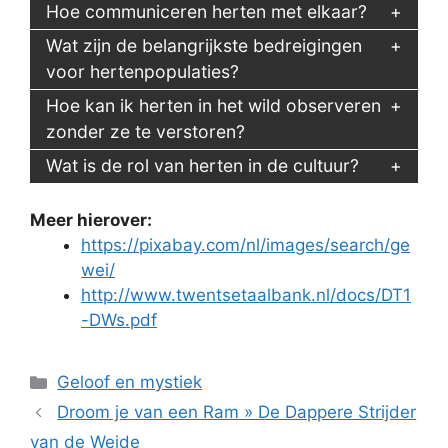
Hoe communiceren herten met elkaar?
Wat zijn de belangrijkste bedreigingen
voor hertenpopulaties?
Hoe kan ik herten in het wild observeren
zonder ze te verstoren?
Wat is de rol van herten in de cultuur?
Meer hierover:
https://pixabay.com/nl/images/search/ge
wei/
http://www.twentsetaalbank.nl/docs/DT1
-DWs.pdf
Categorieën
Geloof en mystiek
Droom je van een Ram » De Dappere Strijder
van de Weide