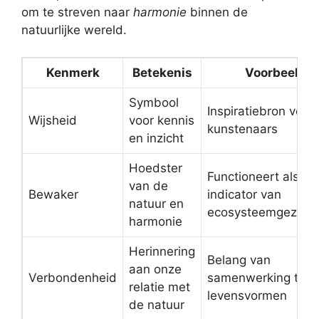
om te streven naar
harmonie
binnen de
natuurlijke wereld.
Kenmerk
Betekenis
Voorbeeld
Symbool
Inspiratiebron voor
Wijsheid
voor kennis
kunstenaars
en inzicht
Hoedster
Functioneert als
van de
Bewaker
indicator van
natuur en
ecosysteemgezond
harmonie
Herinnering
Belang van
aan onze
Verbondenheid
samenwerking tus
relatie met
levensvormen
de natuur