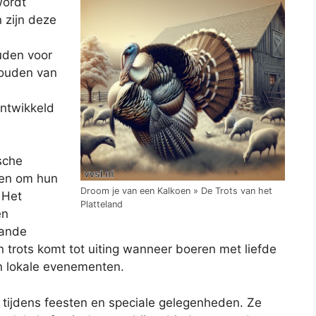
wordt
 zijn deze
uden voor
houden van
ontwikkeld
sche
eren om hun
Droom je van een Kalkoen » De Trots van het
 Het
Platteland
en
aande
n trots komt tot uiting wanneer boeren met liefde
n lokale evenementen.
 tijdens feesten en speciale gelegenheden. Ze