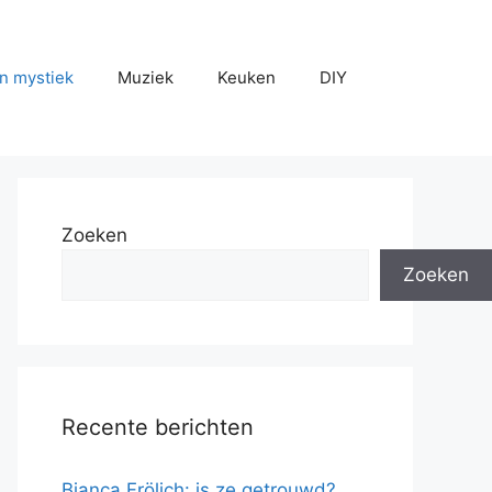
n mystiek
Muziek
Keuken
DIY
Zoeken
Zoeken
Recente berichten
Bianca Frölich: is ze getrouwd?