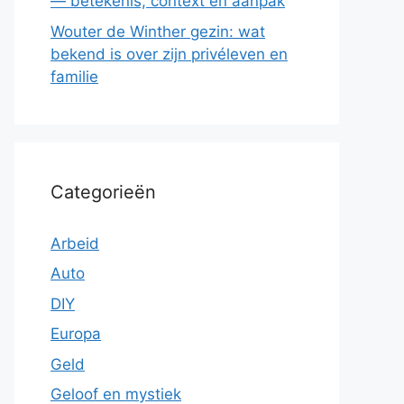
— betekenis, context en aanpak
Wouter de Winther gezin: wat
bekend is over zijn privéleven en
familie
Categorieën
Arbeid
Auto
DIY
Europa
Geld
Geloof en mystiek