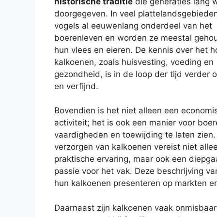
historische traditie
die generaties lang 
doorgegeven. In veel plattelandsgebieden
vogels al eeuwenlang onderdeel van het
boerenleven en worden ze meestal geho
hun vlees en eieren. De kennis over het 
kalkoenen, zoals huisvesting, voeding en
gezondheid, is in de loop der tijd verder 
en verfijnd.
Bovendien is het niet alleen een economi
activiteit; het is ook een manier voor bo
vaardigheden en toewijding te laten zien.
verzorgen van kalkoenen vereist niet alle
praktische ervaring, maar ook een diepg
passie voor het vak. Deze beschrijving va
hun kalkoenen presenteren op markten e
Daarnaast zijn kalkoenen vaak onmisbaar