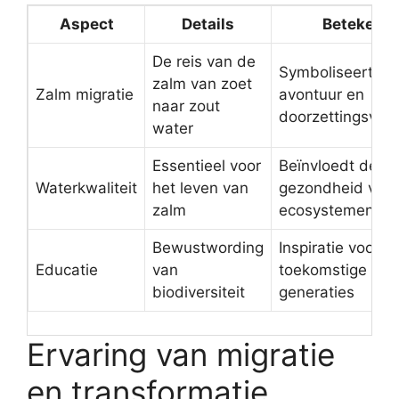
Aspect
Details
Betekenis
De reis van de
Symboliseert
zalm van zoet
Zalm migratie
avontuur en
naar zout
doorzettingsve
water
Essentieel voor
Beïnvloedt de
Waterkwaliteit
het leven van
gezondheid van
zalm
ecosystemen
Bewustwording
Inspiratie voor
Educatie
van
toekomstige
biodiversiteit
generaties
Ervaring van migratie
en transformatie