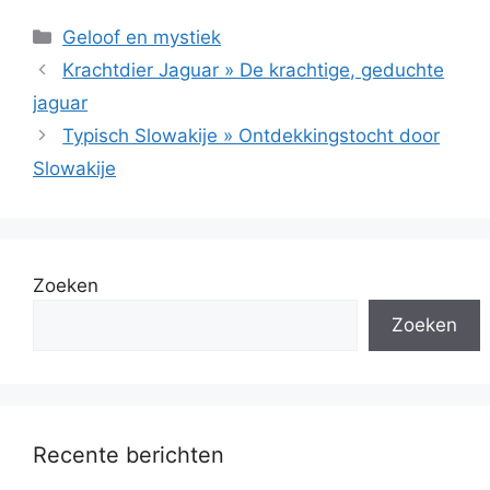
Categorieën
Geloof en mystiek
Krachtdier Jaguar » De krachtige, geduchte
jaguar
Typisch Slowakije » Ontdekkingstocht door
Slowakije
Zoeken
Zoeken
Recente berichten