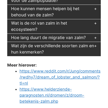
voor de zalmpopulatie?
Hoe kunnen mensen helpen bij het
behoud van de zalm?
Wat is de rol van zalm in het
ecosysteem?
Hoe lang duurt de migratie van zalm?
Wat zijn de verschillende soorten zalm en
hun kenmerken?
Meer hierover:
https://www.reddit.com/r/Jung/comments
/rwdhy7/dream_of_lobster_and_salmon/?
tl=nl
https://www.helderziende-
paragnosten.nl/dromen/z/droom-
betekenis-zalm.php