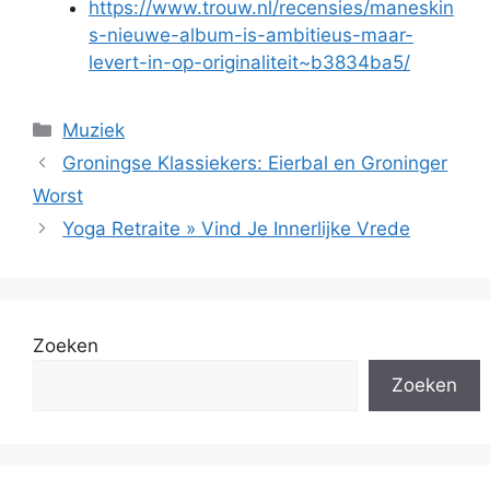
https://www.trouw.nl/recensies/maneskin
s-nieuwe-album-is-ambitieus-maar-
levert-in-op-originaliteit~b3834ba5/
Categorieën
Muziek
Groningse Klassiekers: Eierbal en Groninger
Worst
Yoga Retraite » Vind Je Innerlijke Vrede
Zoeken
Zoeken