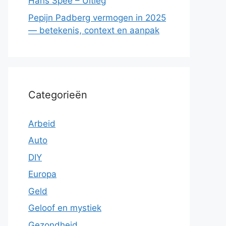
Hans Spee – Uitleg
Pepijn Padberg vermogen in 2025
— betekenis, context en aanpak
Categorieën
Arbeid
Auto
DIY
Europa
Geld
Geloof en mystiek
Gezondheid