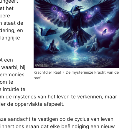
fungeert
et het
pere
en staat de
ering, en
langrijke
ot een
 waarbij hij
Krachtdier Raaf » De mysterieuze kracht van de
ceremonies.
raaf
 om te
intuïtie te
g om de mysteries van het leven te verkennen, maar
er de oppervlakte afspeelt.
ze aandacht te vestigen op de cyclus van leven
rinnert ons eraan dat elke beëindiging een nieuw