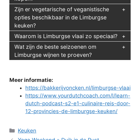
Zijn er vegetarische of veganistische
opties beschikbaar in de Limburgse
keuken?
Waarom is Limburgse vlaai zo speciaal?
Wat zijn de beste seizoenen om
Limburgse wijnen te proeven?
Meer informatie:
https://bakkerijvoncken.nl/limburgse-vlaai
https://www.yourdutchcoach.com/l/learn-
dutch-podcast-s2-e1-culinaire-reis-door-
12-provincies-de-limburgse-keuken/
Categorieën
Keuken
Yoga Weekend » Duik in de Rust