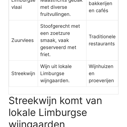
Limburgse
Maastrichts gebak
bakkerijen
vlaai
met diverse
en cafés
fruitvullingen.
Stoofgerecht met
een zoetzure
Traditionele
Zuurvlees
smaak, vaak
restaurants
geserveerd met
friet.
Wijn uit lokale
Wijnhuizen
Streekwijn
Limburgse
en
wijngaarden.
proeverijen
Streekwijn komt van
lokale Limburgse
wijngaarden