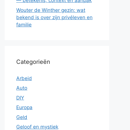
— betekenis, context en aanpak
Wouter de Winther gezin: wat
bekend is over zijn privéleven en
familie
Categorieën
Arbeid
Auto
DIY
Europa
Geld
Geloof en mystiek