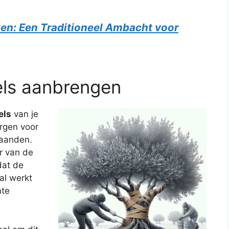
en: Een Traditioneel Ambacht voor
els aanbrengen
els
van je
orgen voor
maanden.
r van de
dat de
al werkt
mte