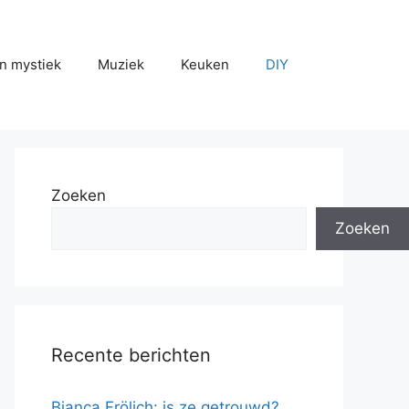
n mystiek
Muziek
Keuken
DIY
Zoeken
Zoeken
Recente berichten
Bianca Frölich: is ze getrouwd?