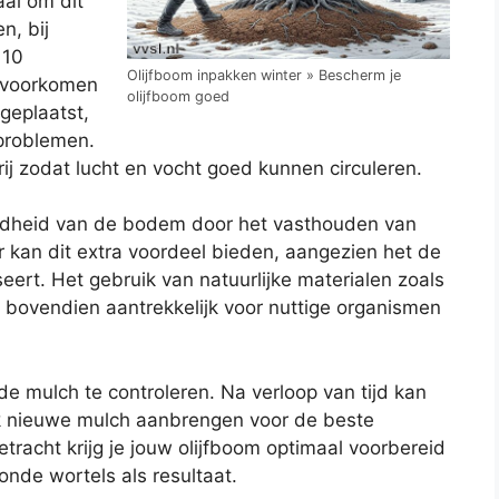
aal om dit
n, bij
 10
Olijfboom inpakken winter » Bescherm je
e voorkomen
olijfboom goed
geplaatst,
tproblemen.
j zodat lucht en vocht goed kunnen circuleren.
ndheid van de bodem door het vasthouden van
r kan dit extra voordeel bieden, aangezien het de
eert. Het gebruik van natuurlijke materialen zoals
 bovendien aantrekkelijk voor nuttige organismen
de mulch te controleren. Na verloop van tijd kan
jk nieuwe mulch aanbrengen voor de beste
tracht krijg je jouw olijfboom optimaal voorbereid
nde wortels als resultaat.