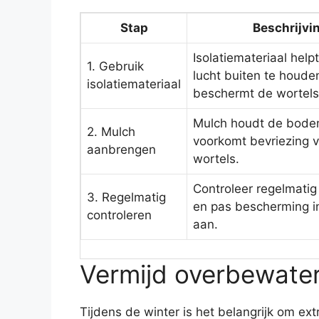
Stap
Beschrijvi
Isolatiemateriaal hel
1. Gebruik
lucht buiten te houde
isolatiemateriaal
beschermt de wortels
Mulch houdt de bod
2. Mulch
voorkomt bevriezing 
aanbrengen
wortels.
Controleer regelmati
3. Regelmatig
en pas bescherming i
controleren
aan.
Vermijd overbewater
Tijdens de winter is het belangrijk om ex