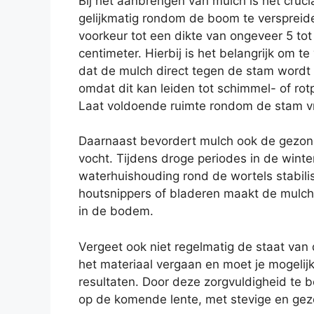
Bij het aanbrengen van mulch is het cruci
gelijkmatig rondom de boom te verspreide
voorkeur tot een dikte van ongeveer 5 tot
centimeter. Hierbij is het belangrijk om t
dat de mulch direct tegen de stam wordt 
omdat dit kan leiden tot schimmel- of ro
Laat voldoende ruimte rondom de stam vri
Daarnaast bevordert mulch ook de gezo
vocht. Tijdens droge periodes in de winte
waterhuishouding rond de wortels stabilis
houtsnippers of bladeren maakt de mulch
in de bodem.
Vergeet ook niet regelmatig de staat van 
het materiaal vergaan en moet je mogeli
resultaten. Door deze zorgvuldigheid te be
op de komende lente, met stevige en gezo