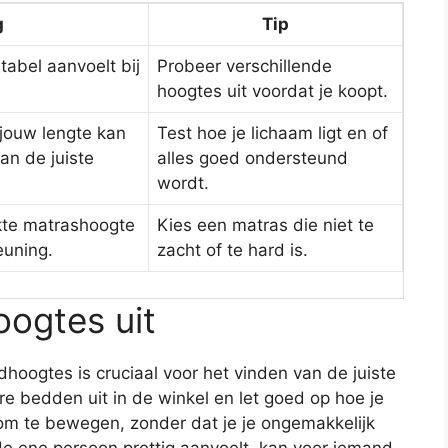
g
Tip
abel aanvoelt bij
Probeer verschillende
hoogtes uit voordat je koopt.
jouw lengte kan
Test hoe je lichaam ligt en of
an de juiste
alles goed ondersteund
wordt.
kte matrashoogte
Kies een matras die niet te
euning.
zacht of te hard is.
oogtes uit
hoogtes is cruciaal voor het vinden van de juiste
ere bedden uit in de winkel en let goed op hoe je
m te bewegen, zonder dat je je ongemakkelijk
 de ene persoon prettig aanvoelt, kan voor iemand