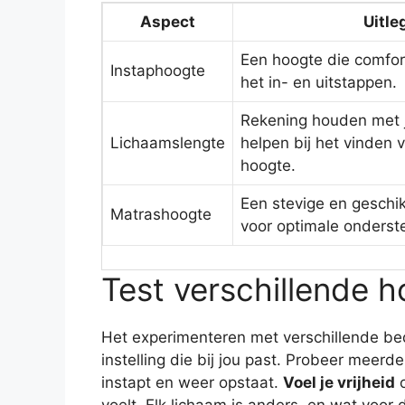
Aspect
Uitle
Een hoogte die comfort
Instaphoogte
het in- en uitstappen.
Rekening houden met 
Lichaamslengte
helpen bij het vinden v
hoogte.
Een stevige en geschi
Matrashoogte
voor optimale onderst
Test verschillende h
Het experimenteren met verschillende bed
instelling die bij jou past. Probeer meerd
instapt en weer opstaat.
Voel je vrijheid
o
voelt. Elk lichaam is anders, en wat voor