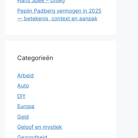
Hans Spee – Uitleg
Pepijn Padberg vermogen in 2025
— betekenis, context en aanpak
Categorieën
Arbeid
Auto
DIY
Europa
Geld
Geloof en mystiek
Gezondheid