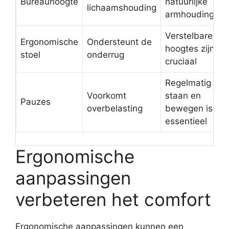
Bureauhoogte
natuurlijke
lichaamshouding
armhouding
Verstelbare
Ergonomische
Ondersteunt de
hoogtes zijn
stoel
onderrug
cruciaal
Regelmatig
Voorkomt
staan en
Pauzes
overbelasting
bewegen is
essentieel
Ergonomische
aanpassingen
verbeteren het comfort
Ergonomische aanpassingen kunnen een