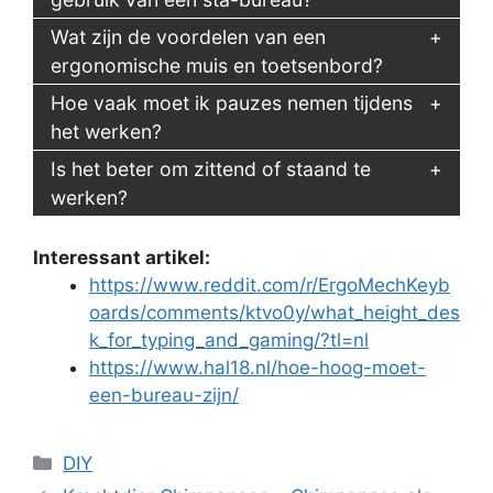
Wat zijn de voordelen van een
ergonomische muis en toetsenbord?
Hoe vaak moet ik pauzes nemen tijdens
het werken?
Is het beter om zittend of staand te
werken?
Interessant artikel:
https://www.reddit.com/r/ErgoMechKeyb
oards/comments/ktvo0y/what_height_des
k_for_typing_and_gaming/?tl=nl
https://www.hal18.nl/hoe-hoog-moet-
een-bureau-zijn/
Categorieën
DIY