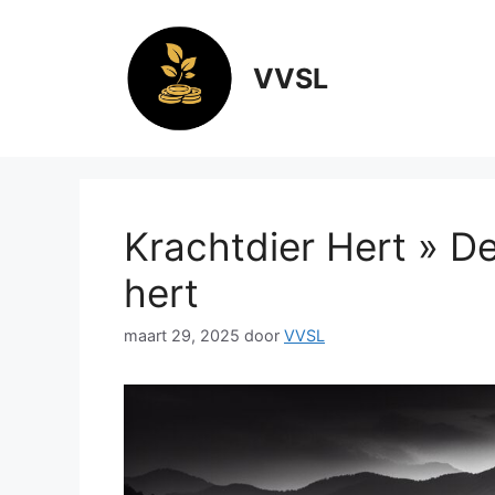
Ga
naar
de
VVSL
inhoud
Krachtdier Hert » De
hert
maart 29, 2025
door
VVSL