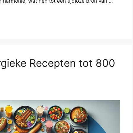
 harmonie, wat hen tot een tijdloze bron van …
rgieke Recepten tot 800