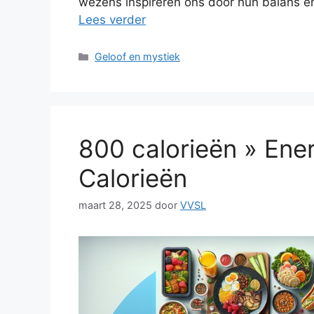
wezens inspireren ons door hun balans en
Lees verder
Categorieën
Geloof en mystiek
800 calorieën » Ene
Calorieën
maart 28, 2025
door
VVSL