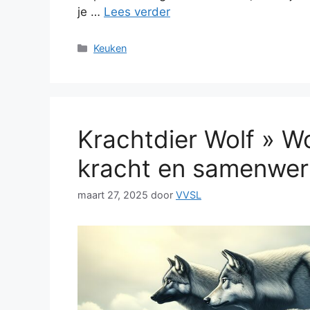
je …
Lees verder
Categorieën
Keuken
Krachtdier Wolf » W
kracht en samenwer
maart 27, 2025
door
VVSL