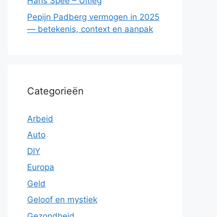
Hans Spee – Uitleg
Pepijn Padberg vermogen in 2025
— betekenis, context en aanpak
Categorieën
Arbeid
Auto
DIY
Europa
Geld
Geloof en mystiek
Gezondheid