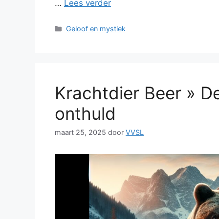
…
Lees verder
Categorieën
Geloof en mystiek
Krachtdier Beer » D
onthuld
maart 25, 2025
door
VVSL