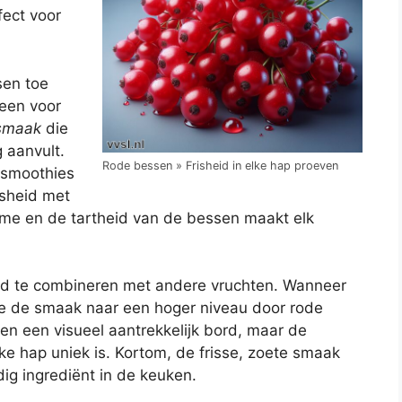
fect voor
sen toe
leen voor
smaak
die
 aanvult.
Rode bessen » Frisheid in elke hap proeven
f smoothies
isheid met
eme en de tartheid van de bessen maakt elk
nd te combineren met andere vruchten. Wanneer
l je de smaak naar een hoger niveau door rode
een een visueel aantrekkelijk bord, maar de
lke hap uniek is. Kortom, de frisse, zoete smaak
ig ingrediënt in de keuken.