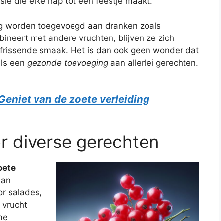
ie die elke hap tot een feestje maakt.
g worden toegevoegd aan dranken zoals
ineert met andere vruchten, blijven ze zich
rfrissende smaak. Het is dan ook geen wonder dat
als een
gezonde toevoeging
aan allerlei gerechten.
eniet van de zoete verleiding
r diverse gerechten
oete
aan
or salades,
 vrucht
me