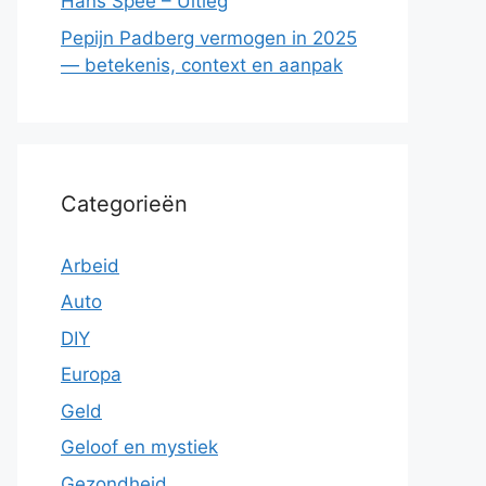
Hans Spee – Uitleg
Pepijn Padberg vermogen in 2025
— betekenis, context en aanpak
Categorieën
Arbeid
Auto
DIY
Europa
Geld
Geloof en mystiek
Gezondheid