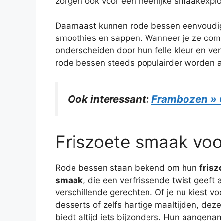
zorgen ook voor een heerlijke smaakexplos
Daarnaast kunnen rode bessen eenvoudi
smoothies en sappen. Wanneer je ze comb
onderscheiden door hun felle kleur en ve
rode bessen steeds populairder worden 
Ook interessant:
Frambozen » G
Friszoete smaak voo
Rode bessen staan bekend om hun
frisz
smaak
, die een verfrissende twist geeft 
verschillende gerechten. Of je nu kiest vo
desserts of zelfs hartige maaltijden, deze
biedt altijd iets bijzonders. Hun aangena