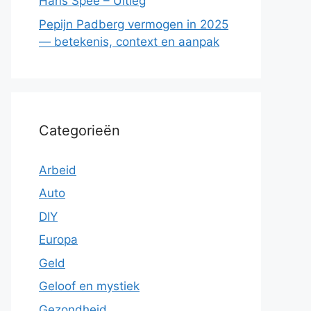
Hans Spee – Uitleg
Pepijn Padberg vermogen in 2025
— betekenis, context en aanpak
Categorieën
Arbeid
Auto
DIY
Europa
Geld
Geloof en mystiek
Gezondheid