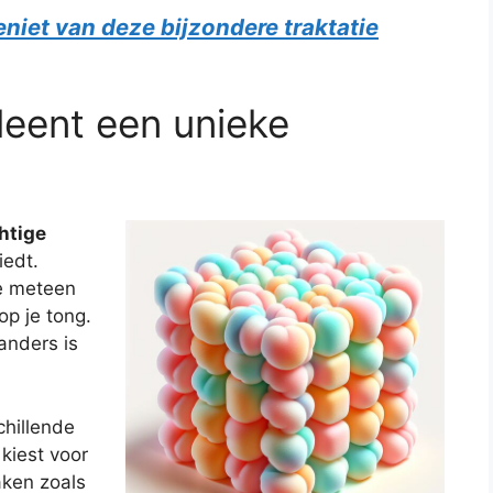
eniet van deze bijzondere traktatie
leent een unieke
htige
iedt.
je meteen
op je tong.
 anders is
chillende
kiest voor
aken zoals