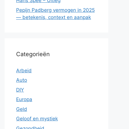
Hans Spee – Uitleg
Pepijn Padberg vermogen in 2025
— betekenis, context en aanpak
Categorieën
Arbeid
Auto
DIY
Europa
Geld
Geloof en mystiek
Gezondheid