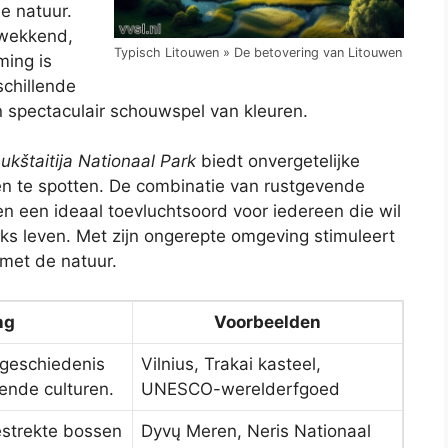
e natuur.
ukwekkend,
Typisch Litouwen » De betovering van Litouwen
ing is
schillende
 spectaculair schouwspel van kleuren.
ukštaitija Nationaal Park
biedt onvergetelijke
n te spotten. De combinatie van rustgevende
 een ideaal toevluchtsoord voor iedereen die wil
ks leven. Met zijn ongerepte omgeving stimuleert
 met de natuur.
ng
Voorbeelden
 geschiedenis
Vilnius, Trakai kasteel,
lende culturen.
UNESCO-werelderfgoed
estrekte bossen
Dyvų Meren, Neris Nationaal