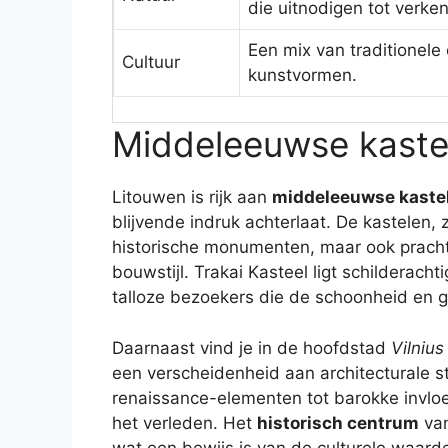
die uitnodigen tot verken
Een mix van traditionel
Cultuur
kunstvormen.
Middeleeuwse kastel
Litouwen is rijk aan
middeleeuwse kaste
blijvende indruk achterlaat. De kastelen
historische monumenten, maar ook prach
bouwstijl. Trakai Kasteel ligt schilderacht
talloze bezoekers die de schoonheid en g
Daarnaast vind je in de hoofdstad
Vilnius
een verscheidenheid aan architecturale st
renaissance-elementen tot barokke invloe
het verleden. Het
historisch centrum
van
wat een bewijs is van de culturele waard