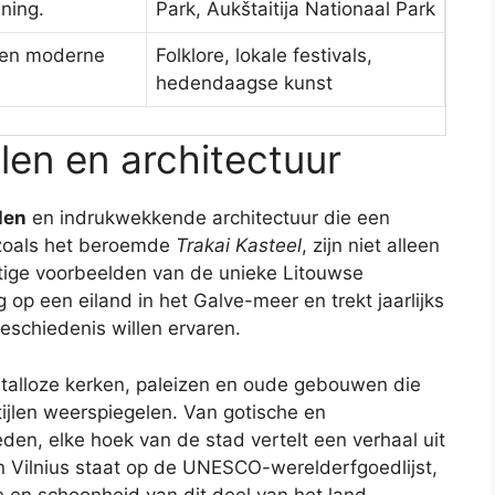
ning.
Park, Aukštaitija Nationaal Park
e en moderne
Folklore, lokale festivals,
hedendaagse kunst
en en architectuur
len
en indrukwekkende architectuur die een
, zoals het beroemde
Trakai Kasteel
, zijn niet alleen
tige voorbeelden van de unieke Litouwse
ig op een eiland in het Galve-meer en trekt jaarlijks
eschiedenis willen ervaren.
talloze kerken, paleizen en oude gebouwen die
ijlen weerspiegelen. Van gotische en
den, elke hoek van de stad vertelt een verhaal uit
 Vilnius staat op de UNESCO-werelderfgoedlijst,
e en schoonheid van dit deel van het land.