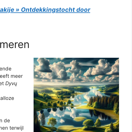
akije » Ontdekkingstocht door
 meren
mende
heeft meer
het
Dyvų
alloze
an de
men terwijl