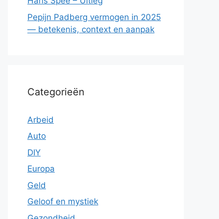
Hans Spee – Uitleg
Pepijn Padberg vermogen in 2025
— betekenis, context en aanpak
Categorieën
Arbeid
Auto
DIY
Europa
Geld
Geloof en mystiek
Gezondheid