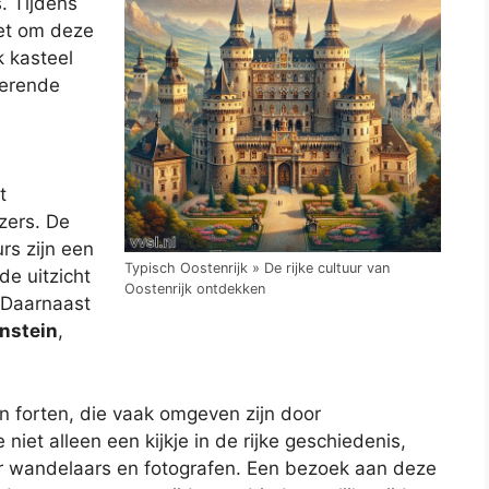
. Tijdens
iet om deze
 kasteel
nerende
t
zers. De
rs zijn een
Typisch Oostenrijk » De rijke cultuur van
de uitzicht
Oostenrijk ontdekken
 Daarnaast
nstein
,
en forten, die vaak omgeven zijn door
niet alleen een kijkje in de rijke geschiedenis,
wandelaars en fotografen. Een bezoek aan deze