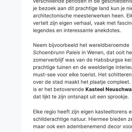
verschillende perioden in de geschiedenis
je bezoek aan dit prachtige land kun je n
architectonische meesterwerken heen. Elk
vertelt zijn eigen verhaal, vaak met fasci
legendes en interessante anekdotes.
Neem bijvoorbeeld het wereldberoemde
Schoenbrunn Paleis
in Wenen, dat ooit he
zomerverblijf was van de Habsburgse kei
prachtige tuinen en de weelderige interieu
must-see voor elke toerist. Het schitteren
over de stad maakt het plaatje compleet.
is er het betoverende
Kasteel Neuschwa
dat lijkt te zijn ontsnapt uit een sprookje.
Elke regio heeft zijn eigen kasteeltorens 
schilderachtige natuur. Hiermee bieden ze 
maar ook een adembenemend decor voor 