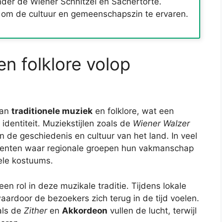
onder de Wiener Schnitzel en Sachertorte.
s om de cultuur en gemeenschapszin te ervaren.
en folklore volop
aan
traditionele muziek
en folklore, wat een
identiteit. Muziekstijlen zoals de
Wiener Walzer
in de geschiedenis en cultuur van het land. In veel
ementen waar regionale groepen hun vakmanschap
nele kostuums.
n rol in deze muzikale traditie. Tijdens lokale
ardoor de bezoekers zich terug in de tijd voelen.
als de
Zither
en
Akkordeon
vullen de lucht, terwijl