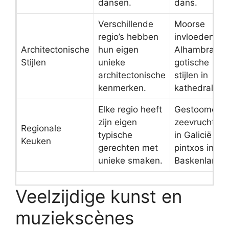
dansen.
dans.
Verschillende
Moorse
regio’s hebben
invloeden in
Architectonische
hun eigen
Alhambra en
Stijlen
unieke
gotische
architectonische
stijlen in
kenmerken.
kathedralen.
Elke regio heeft
Gestoomde
zijn eigen
zeevruchten
Regionale
typische
in Galicië en
Keuken
gerechten met
pintxos in
unieke smaken.
Baskenland.
Veelzijdige kunst en
muziekscènes