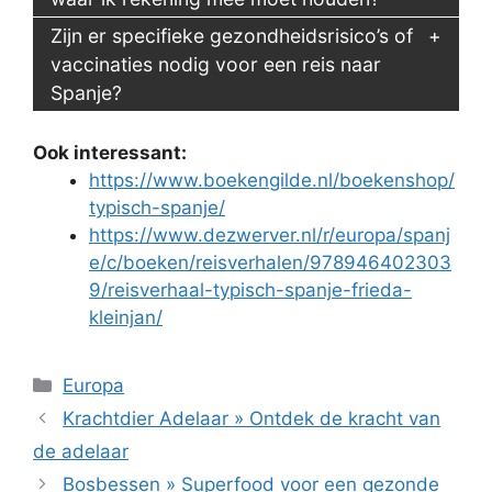
Zijn er specifieke gezondheidsrisico’s of
vaccinaties nodig voor een reis naar
Spanje?
Ook interessant:
https://www.boekengilde.nl/boekenshop/
typisch-spanje/
https://www.dezwerver.nl/r/europa/spanj
e/c/boeken/reisverhalen/978946402303
9/reisverhaal-typisch-spanje-frieda-
kleinjan/
Categorieën
Europa
Krachtdier Adelaar » Ontdek de kracht van
de adelaar
Bosbessen » Superfood voor een gezonde