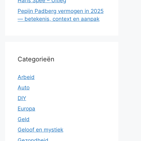
Hans Spee – Uitleg
Pepijn Padberg vermogen in 2025
— betekenis, context en aanpak
Categorieën
Arbeid
Auto
DIY
Europa
Geld
Geloof en mystiek
Gezondheid