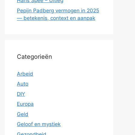
Hans Spee – Uitleg
Pepijn Padberg vermogen in 2025
— betekenis, context en aanpak
Categorieën
Arbeid
Auto
DIY
Europa
Geld
Geloof en mystiek
Gezondheid