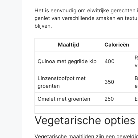
Het is eenvoudig om eiwitrijke gerechten i
geniet van verschillende smaken en textur
blijven.
Maaltijd
Calorieën
R
Quinoa met gegrilde kip
400
v
Linzenstoofpot met
B
350
groenten
e
Omelet met groenten
250
E
Vegetarische opties 
Vegetarische maaltijden zijn een geweldig