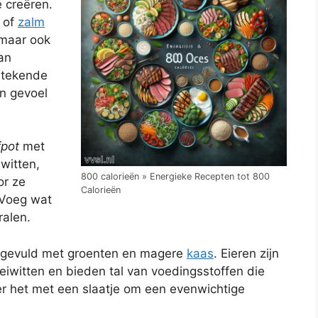
e creëren.
of
zalm
 maar ook
an
stekende
an gevoel
fpot
met
iwitten,
800 calorieën » Energieke Recepten tot 800
or ze
Calorieën
 Voeg wat
ralen.
 gevuld met groenten en magere
kaas
. Eieren zijn
iwitten en bieden tal van voedingsstoffen die
eer het met een slaatje om een evenwichtige