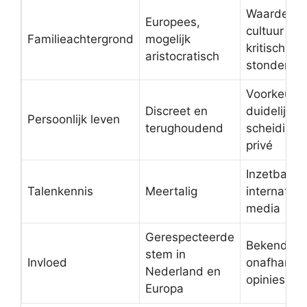
Waarden a
Europees,
cultuur en
Familieachtergrond
mogelijk
kritisch d
aristocratisch
stonden ce
Voorkeur v
Discreet en
duidelijke
Persoonlijk leven
terughoudend
scheiding 
privé
Inzetbaar 
Talenkennis
Meertalig
internation
media
Gerespecteerde
Bekend o
stem in
Invloed
onafhankel
Nederland en
opinies
Europa