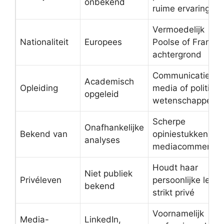
onbekend
ruime ervaring
Vermoedelijk
Nationaliteit
Europees
Poolse of Franse
achtergrond
Communicatie,
Academisch
Opleiding
media of politieke
opgeleid
wetenschappen
Scherpe
Onafhankelijke
Bekend van
opiniestukken en
analyses
mediacommentaa
Houdt haar
Niet publiek
Privéleven
persoonlijke leve
bekend
strikt privé
Voornamelijk
Media-
LinkedIn,