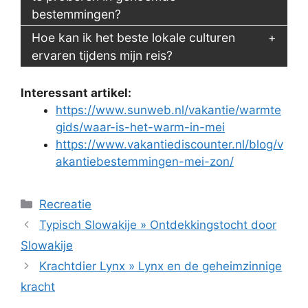
bestemmingen?
Hoe kan ik het beste lokale culturen
ervaren tijdens mijn reis?
Interessant artikel:
https://www.sunweb.nl/vakantie/warmte
gids/waar-is-het-warm-in-mei
https://www.vakantiediscounter.nl/blog/v
akantiebestemmingen-mei-zon/
Categorieën
Recreatie
Typisch Slowakije » Ontdekkingstocht door
Slowakije
Krachtdier Lynx » Lynx en de geheimzinnige
kracht