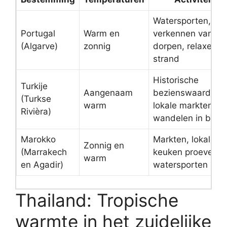
Watersporten,
Portugal
Warm en
verkennen van
(Algarve)
zonnig
dorpen, relaxen o
strand
Historische
Turkije
Aangenaam
bezienswaardigh
(Turkse
warm
lokale markten,
Rivièra)
wandelen in berg
Marokko
Markten, lokale
Zonnig en
(Marrakech
keuken proeven,
warm
en Agadir)
watersporten
Thailand: Tropische
warmte in het zuidelijke