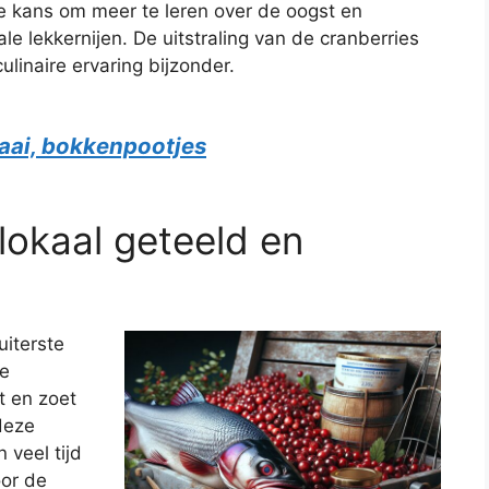
de kans om meer te leren over de oogst en
ale lekkernijen. De uitstraling van de cranberries
inaire ervaring bijzonder.
aai, bokkenpootjes
lokaal geteeld en
iterste
ke
t en zoet
deze
 veel tijd
or de