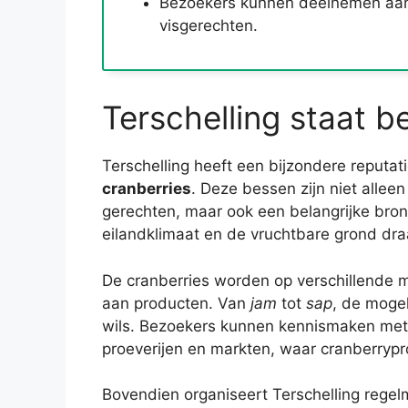
Bezoekers kunnen deelnemen aan 
visgerechten.
Terschelling staat 
Terschelling heeft een bijzondere reputat
cranberries
. Deze bessen zijn niet allee
gerechten, maar ook een belangrijke bron
eilandklimaat en de vruchtbare grond draa
De cranberries worden op verschillende m
aan producten. Van
jam
tot
sap
, de mogel
wils. Bezoekers kunnen kennismaken met d
proeverijen en markten, waar cranberrypr
Bovendien organiseert Terschelling regel