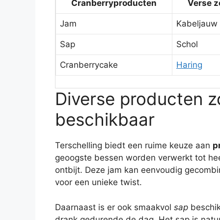
Cranberryproducten
Verse z
Jam
Kabeljauw
Sap
Schol
Cranberrycake
Haring
Diverse producten z
beschikbaar
Terschelling biedt een ruime keuze aan
p
geoogste bessen worden verwerkt tot hee
ontbijt. Deze jam kan eenvoudig gecomb
voor een unieke twist.
Daarnaast is er ook smaakvol
sap
beschik
drank gedurende de dag. Het sap is natuu