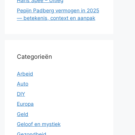
Hans Spee – Uitleg
Pepijn Padberg vermogen in 2025
— betekenis, context en aanpak
Categorieën
Arbeid
Auto
DIY
Europa
Geld
Geloof en mystiek
Gezondheid