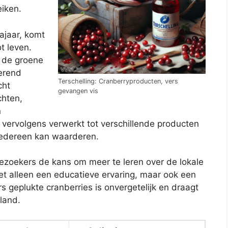
eiken.
ajaar, komt
t leven.
n de groene
verend
Terschelling: Cranberryproducten, vers
cht
gevangen vis
chten,
n
vervolgens verwerkt tot verschillende producten
iedereen kan waarderen.
bezoekers de kans om meer te leren over de lokale
iet alleen een educatieve ervaring, maar ook een
s geplukte cranberries is onvergetelijk en draagt
iland.