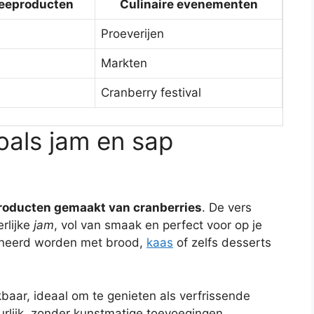
eeproducten
Culinaire evenementen
Proeverijen
Markten
Cranberry festival
oals jam en sap
roducten gemaakt van cranberries
. De vers
rlijke
jam
, vol van smaak en perfect voor op je
ineerd worden met brood,
kaas
of zelfs desserts
baar, ideaal om te genieten als verfrissende
rlijk, zonder kunstmatige toevoegingen,