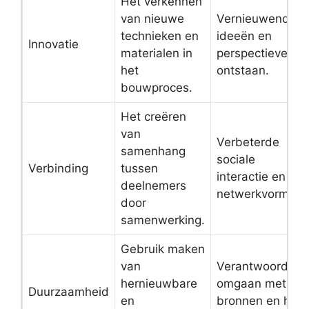
Het verkennen
van nieuwe
Vernieuwende
technieken en
ideeën en
Innovatie
materialen in
perspectieven
het
ontstaan.
bouwproces.
Het creëren
van
Verbeterde
samenhang
sociale
Verbinding
tussen
interactie en
deelnemers
netwerkvorming.
door
samenwerking.
Gebruik maken
van
Verantwoord
hernieuwbare
omgaan met
Duurzaamheid
en
bronnen en het