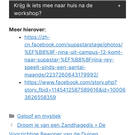
Krijg ik iets mee naar huis na de
workshop?
Meer hierover:
https://zh-
cn.facebook.com/supastarstage/photos/
%EF%B8%8F-nina-uit-campus-12-komt-
naar-supastar-%EF%B8%8Fnina-rey-
speelt-sinds-een-aantal-
maande/2237260643179992/
https://www.facebook.com/story.php?
story_fbid=1145412587589616&id=10006
3626558359
Categorieën
Geloof en mystiek
Droom je van een Zandhagedis » De
Voorzichtige Bewoner van de Duinen