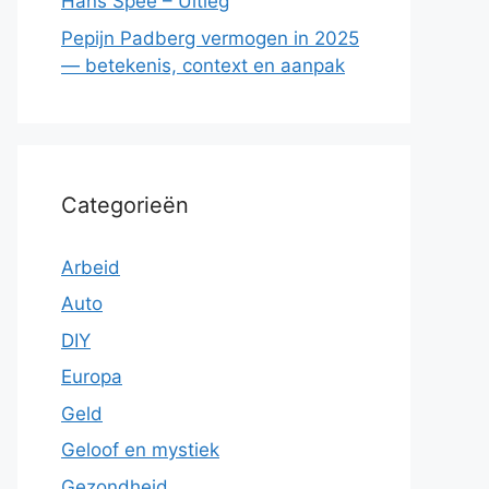
Hans Spee – Uitleg
Pepijn Padberg vermogen in 2025
— betekenis, context en aanpak
Categorieën
Arbeid
Auto
DIY
Europa
Geld
Geloof en mystiek
Gezondheid