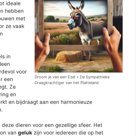
ot ideale
ren hebben
ouwen met
or ze vaak
un
ls in
lleen
devol voor
Droom je van een Ezel » De Sympathieke
ar een
Draagkrachtiger van het Platteland
egt. Ze
ring en
erkt en bijdraagt aan een harmonieuze
n.
n deze dieren voor een gezellige sfeer. Het
ron van
geluk
zijn voor iedereen die op het