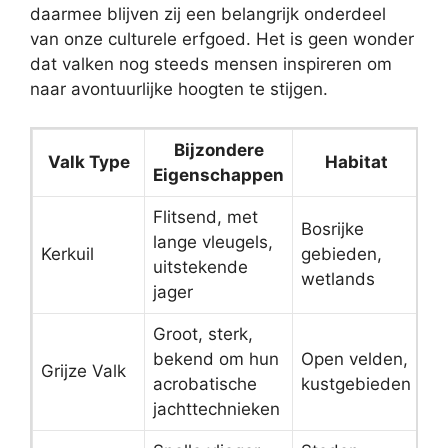
daarmee blijven zij een belangrijk onderdeel
van onze culturele erfgoed. Het is geen wonder
dat valken nog steeds mensen inspireren om
naar avontuurlijke hoogten te stijgen.
Bijzondere
Valk Type
Habitat
Eigenschappen
Flitsend, met
Bosrijke
lange vleugels,
Kerkuil
gebieden,
uitstekende
wetlands
jager
Groot, sterk,
bekend om hun
Open velden,
Grijze Valk
acrobatische
kustgebieden
jachttechnieken