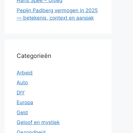
Hans Spee – Uitleg
Pepijn Padberg vermogen in 2025
— betekenis, context en aanpak
Categorieën
Arbeid
Auto
DIY
Europa
Geld
Geloof en mystiek
Gezondheid