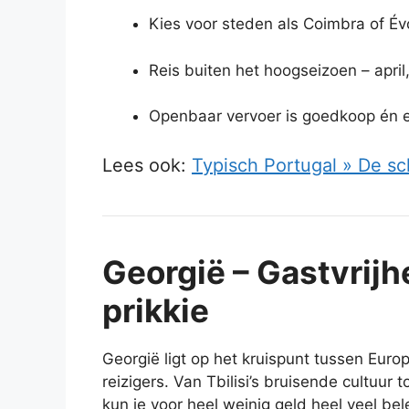
Kies voor steden als Coimbra of Évo
Reis buiten het hoogseizoen – april
Openbaar vervoer is goedkoop én ef
Lees ook:
Typisch Portugal » De sc
Georgië – Gastvrijh
prikkie
Georgië ligt op het kruispunt tussen Euro
reizigers. Van Tbilisi’s bruisende cultu
kun je voor heel weinig geld heel veel bel