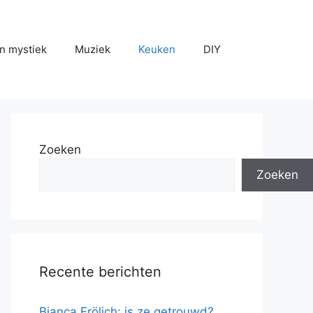
n mystiek
Muziek
Keuken
DIY
Zoeken
Zoeken
Recente berichten
Bianca Frölich: is ze getrouwd?