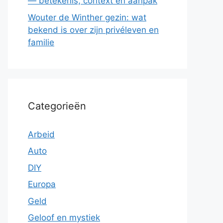
— betekenis, context en aanpak
Wouter de Winther gezin: wat
bekend is over zijn privéleven en
familie
Categorieën
Arbeid
Auto
DIY
Europa
Geld
Geloof en mystiek