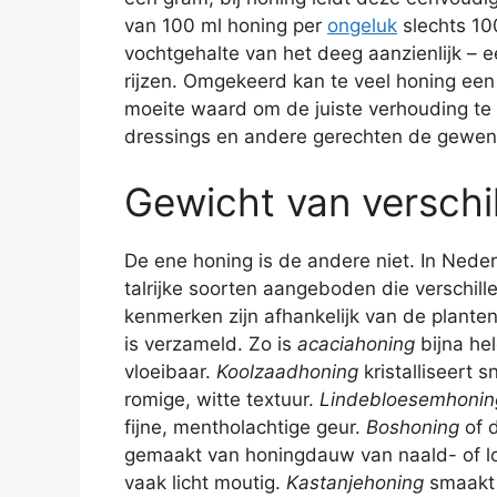
van 100 ml honing per
ongeluk
slechts 10
vochtgehalte van het deeg aanzienlijk – 
rijzen. Omgekeerd kan te veel honing ee
moeite waard om de juiste verhouding te 
dressings en andere gerechten de gewen
Gewicht van verschi
De ene honing is de andere niet. In Ned
talrijke soorten aangeboden die verschill
kenmerken zijn afhankelijk van de plante
is verzameld. Zo is
acaciahoning
bijna hel
vloeibaar.
Koolzaadhoning
kristalliseert 
romige, witte textuur.
Lindebloesemhonin
fijne, mentholachtige geur.
Boshoning
of 
gemaakt van honingdauw van naald- of lo
vaak licht moutig.
Kastanjehoning
smaakt a