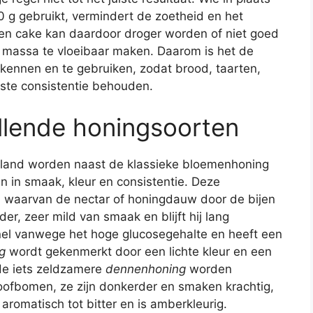
0 g gebruikt, vermindert de zoetheid en het
een cake kan daardoor droger worden of niet goed
n massa te vloeibaar maken. Daarom is het de
kennen en te gebruiken, zodat brood, taarten,
ste consistentie behouden.
llende honingsoorten
erland worden naast de klassieke bloemenhoning
en in smaak, kleur en consistentie. Deze
n waarvan de nectar of honingdauw door de bijen
der, zeer mild van smaak en blijft hij lang
snel vanwege het hoge glucosegehalte en heeft een
g
wordt gekenmerkt door een lichte kleur en een
de iets zeldzamere
dennenhoning
worden
ofbomen, ze zijn donkerder en smaken krachtig,
romatisch tot bitter en is amberkleurig.