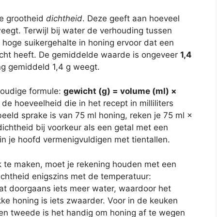
he grootheid
dichtheid
. Deze geeft aan hoeveel
egt. Terwijl bij water de verhouding tussen
 hoge suikergehalte in honing ervoor dat een
wicht heeft. De gemiddelde waarde is ongeveer
1,4
ning gemiddeld 1,4 g weegt.
oudige formule:
gewicht (g) = volume (ml) ×
de hoeveelheid die in het recept in milliliters
eeld sprake is van 75 ml honing, reken je 75 ml ×
dichtheid bij voorkeur als een getal met een
in je hoofd vermenigvuldigen met tientallen.
k te maken, moet je rekening houden met een
ichtheid enigszins met de temperatuur:
at doorgaans iets meer water, waardoor het
ikke honing is iets zwaarder. Voor in de keuken
en tweede is het handig om honing af te wegen