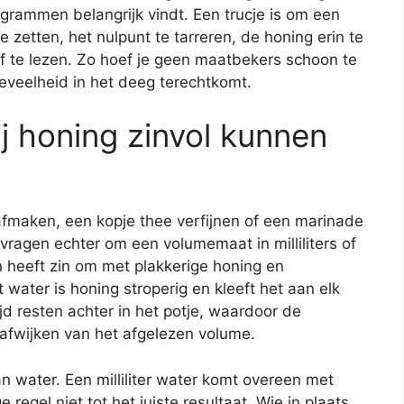
rammen belangrijk vindt. Een trucje is om een
zetten, het nulpunt te tarreren, de honing erin te
f te lezen. Zo hoef je geen maatbekers schoon te
eveelheid in het deeg terechtkomt.
 honing zinvol kunnen
fmaken, een kopje thee verfijnen of een marinade
vragen echter om een volumemaat in milliliters of
 heeft zin om met plakkerige honing en
 water is honing stroperig en kleeft het aan elk
tijd resten achter in het potje, waardoor de
afwijken van het afgelezen volume.
an water. Een milliliter water komt overeen met
regel niet tot het juiste resultaat. Wie in plaats