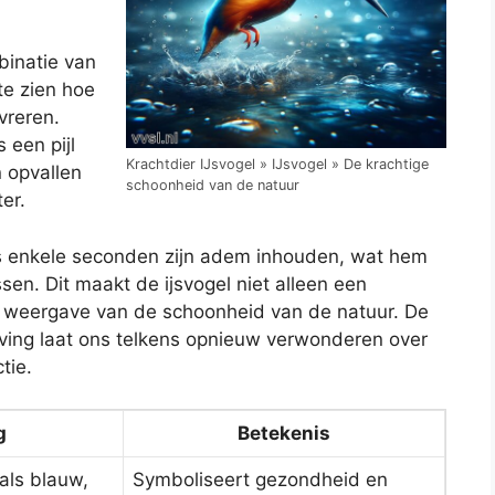
binatie van
te zien hoe
vreren.
 een pijl
Krachtdier IJsvogel » IJsvogel » De krachtige
n opvallen
schoonheid van de natuur
er.
lfs enkele seconden zijn adem inhouden, wat hem
ssen. Dit maakt de ijsvogel niet alleen een
te weergave van de schoonheid van de natuur. De
eving laat ons telkens opnieuw verwonderen over
tie.
g
Betekenis
oals blauw,
Symboliseert gezondheid en