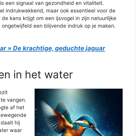
s een signaal van gezondheid en vitaliteit.
sueel indrukwekkend, maar ook essentieel voor de
 de kans krijgt om een ijsvogel in zijn natuurlijke
d ongetwijfeld een blijvende indruk op je maken.
ar » De krachtige, geduchte jaguar
en in het water
ezit
 te vangen.
ogte af het
 bewegende
daalt hij
ater waar