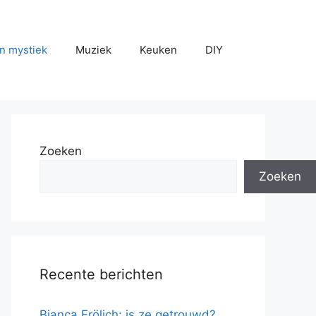
n mystiek
Muziek
Keuken
DIY
Zoeken
Zoeken
Recente berichten
Bianca Frölich: is ze getrouwd?