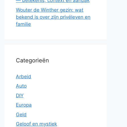
— betekenis, context en aanpak
Wouter de Winther gezin: wat
bekend is over zijn privéleven en
familie
Categorieën
Arbeid
Auto
DIY
Europa
Geld
Geloof en mystiek