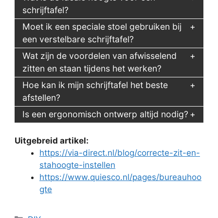
schrijftafel?
Moet ik een speciale stoel gebruiken bij
een verstelbare schrijftafel?
Wat zijn de voordelen van afwisselend
zitten en staan tijdens het werken?
Hoe kan ik mijn schrijftafel het beste
afstellen?
Is een ergonomisch ontwerp altijd nodig?
Uitgebreid artikel:
https://via-direct.nl/blog/correcte-zit-en-
stahoogte-instellen
https://www.quiesco.nl/pages/bureauhoo
gte
Categorieën