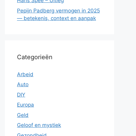
Hans Spee – Uitleg
Pepijn Padberg vermogen in 2025
— betekenis, context en aanpak
Categorieën
Arbeid
Auto
DIY
Europa
Geld
Geloof en mystiek
Gezondheid