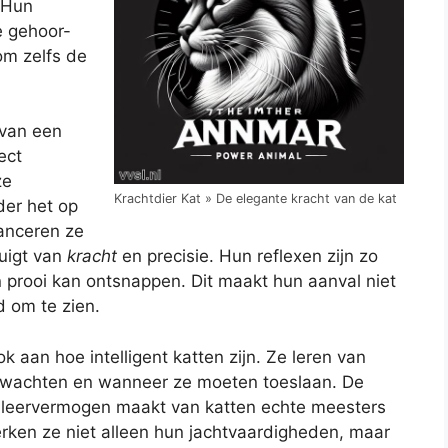
 Hun
e gehoor-
 om zelfs de
 van een
ect
ze
Krachtdier Kat » De elegante kracht van de kat
der het op
lanceren ze
tuigt van
kracht
en precisie. Hun reflexen zijn zo
n prooi kan ontsnappen. Dit maakt hun aanval niet
 om te zien.
k aan hoe intelligent katten zijn. Ze leren van
 wachten en wanneer ze moeten toeslaan. De
n leervermogen maakt van katten echte meesters
erken ze niet alleen hun jachtvaardigheden, maar