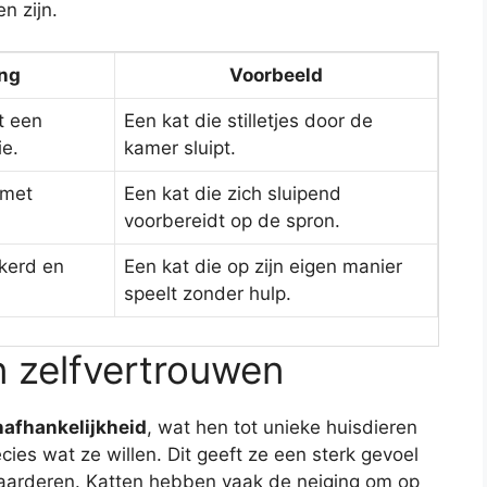
n zijn.
ing
Voorbeeld
t een
Een kat die stilletjes door de
e.
kamer sluipt.
 met
Een kat die zich sluipend
voorbereidt op de spron.
ekerd en
Een kat die op zijn eigen manier
speelt zonder hulp.
n zelfvertrouwen
nafhankelijkheid
, wat hen tot unieke huisdieren
cies wat ze willen. Dit geeft ze een sterk gevoel
waarderen. Katten hebben vaak de neiging om op