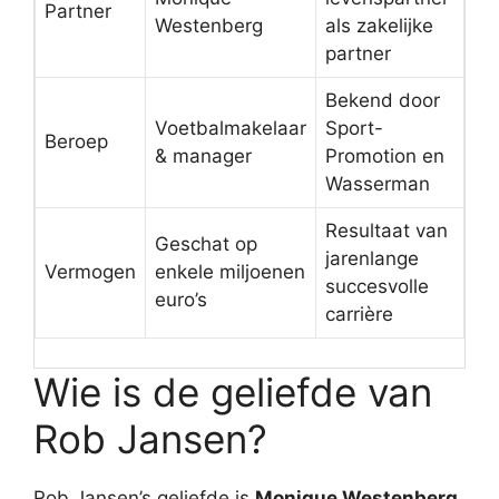
Partner
Westenberg
als zakelijke
partner
Bekend door
Voetbalmakelaar
Sport-
Beroep
& manager
Promotion en
Wasserman
Resultaat van
Geschat op
jarenlange
Vermogen
enkele miljoenen
succesvolle
euro’s
carrière
Wie is de geliefde van
Rob Jansen?
Rob Jansen’s geliefde is
Monique Westenberg
.