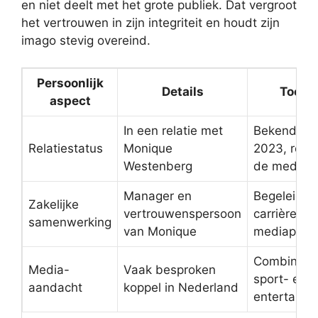
en niet deelt met het grote publiek. Dat vergroot
het vertrouwen in zijn integriteit en houdt zijn
imago stevig overeind.
Persoonlijk
Details
Toelic
aspect
In een relatie met
Bekendmak
Relatiestatus
Monique
2023, regel
Westenberg
de media
Manager en
Begeleidt 
Zakelijke
vertrouwenspersoon
carrière en
samenwerking
van Monique
mediaproje
Combinatie
Media-
Vaak besproken
sport- en
aandacht
koppel in Nederland
entertainm