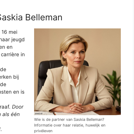
Saskia Belleman
 16 mei
haar jeugd
ven en
carrière in
rde
rken bij
 de
nsten en is
raaf.
Door
u als één
Wie is de partner van Saskia Belleman?
Informatie over haar relatie, huwelijk en
.
privéleven