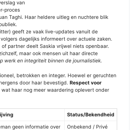
verslag van
er-proces
n Taghi. Haar heldere uitleg en nuchtere blik
publiek.
tter) geeft ze vaak live-updates vanuit de
olgers dagelijks informeert over actuele zaken.
 of partner deelt Saskia vrijwel niets openbaar.
ichzelf, maar ook mensen uit haar directe
 werk en integriteit binnen de journalistiek.
ioneel, betrokken en integer. Hoewel er geruchten
e nergens door haar bevestigd.
Respect voor
t, wat haar nog meer waardering oplevert onder
jving
Status/Bekendheid
leman geen informatie over
Onbekend / Privé