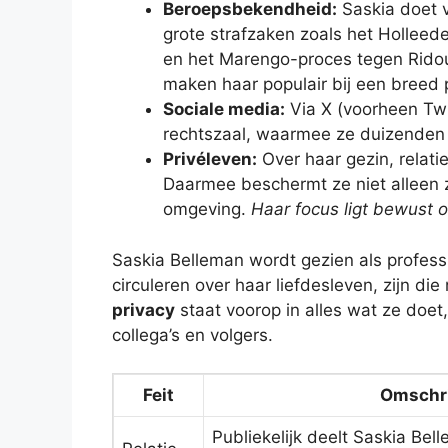
Beroepsbekendheid:
Saskia doet 
grote strafzaken zoals het Holleed
en het Marengo-proces tegen Ridoua
maken haar populair bij een breed 
Sociale media:
Via X (voorheen Twi
rechtszaal, waarmee ze duizenden v
Privéleven:
Over haar gezin, relatie
Daarmee beschermt ze niet alleen z
omgeving.
Haar focus ligt bewust op
Saskia Belleman wordt gezien als profess
circuleren over haar liefdesleven, zijn di
privacy
staat voorop in alles wat ze doe
collega’s en volgers.
Feit
Omschri
Publiekelijk deelt Saskia Bel