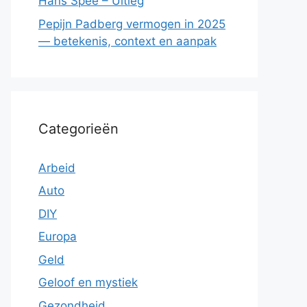
Hans Spee – Uitleg
Pepijn Padberg vermogen in 2025
— betekenis, context en aanpak
Categorieën
Arbeid
Auto
DIY
Europa
Geld
Geloof en mystiek
Gezondheid