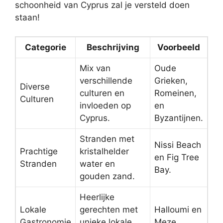
schoonheid van Cyprus zal je versteld doen
staan!
Categorie
Beschrijving
Voorbeeld
Mix van
Oude
verschillende
Grieken,
Diverse
culturen en
Romeinen,
Culturen
invloeden op
en
Cyprus.
Byzantijnen.
Stranden met
Nissi Beach
Prachtige
kristalhelder
en Fig Tree
Stranden
water en
Bay.
gouden zand.
Heerlijke
Lokale
gerechten met
Halloumi en
Gastronomie
unieke lokale
Meze.