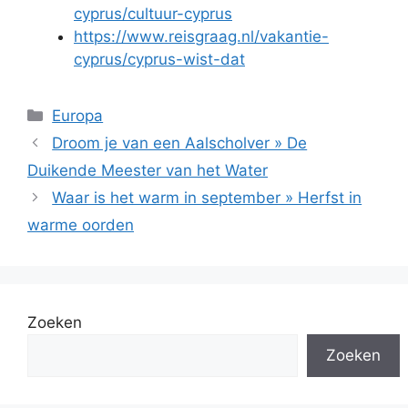
cyprus/cultuur-cyprus
https://www.reisgraag.nl/vakantie-
cyprus/cyprus-wist-dat
Categorieën
Europa
Droom je van een Aalscholver » De
Duikende Meester van het Water
Waar is het warm in september » Herfst in
warme oorden
Zoeken
Zoeken