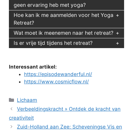
geen ervaring heb met yoga?
Hoe kan ik me aanmelden voor het Yoga
Retreat?
Wat moet ik meenemen naar het retreat?
Is er vrije tijd tijdens het retreat?
Interessant artikel:
https://episodewanderful.nl/
https://www.cosmicflow.nl/
Categorieën
Lichaam
Verbeeldingskracht » Ontdek de kracht van
creativiteit
Zuid-Holland aan Zee: Scheveningse Vis en