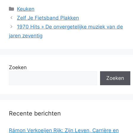
Categorieën
Keuken
Zelf Je Fietsband Plakken
1970 Hits » De onvergetelijke muziek van de
jaren zeventig
Zoeken
Zoeken
Recente berichten
Rámon Verkoeijen Rijk: Zijn Leven, Carrière en