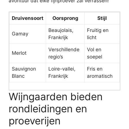
avontuur dat elke fijnproever zal verrassen!
Druivensoort
Oorsprong
Stijl
Beaujolais,
Fruitig en
Gamay
Frankrijk
licht
Verschillende
Vol en
Merlot
regio’s
soepel
Sauvignon
Loire-vallei,
Fris en
Blanc
Frankrijk
aromatisch
Wijngaarden bieden
rondleidingen en
proeverijen