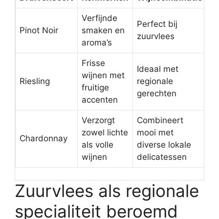
Verfijnde
Perfect bij
Pinot Noir
smaken en
zuurvlees
aroma’s
Frisse
Ideaal met
wijnen met
Riesling
regionale
fruitige
gerechten
accenten
Verzorgt
Combineert
zowel lichte
mooi met
Chardonnay
als volle
diverse lokale
wijnen
delicatessen
Zuurvlees als regionale
specialiteit beroemd