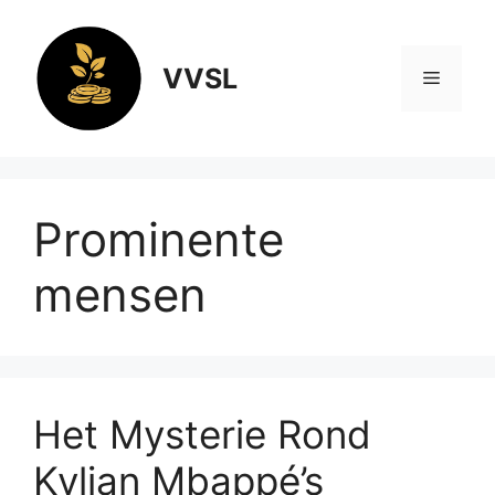
Ga
naar
de
VVSL
Menu
inhoud
Prominente
mensen
Het Mysterie Rond
Kylian Mbappé’s