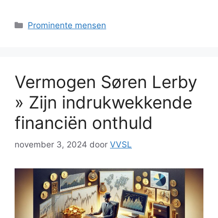
Categorieën
Prominente mensen
Vermogen Søren Lerby
» Zijn indrukwekkende
financiën onthuld
november 3, 2024
door
VVSL