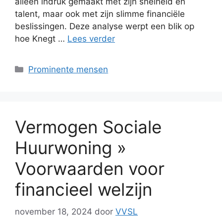
alleen indruk gemaakt met zijn snelheid en
talent, maar ook met zijn slimme financiële
beslissingen. Deze analyse werpt een blik op
hoe Knegt …
Lees verder
Categorieën
Prominente mensen
Vermogen Sociale
Huurwoning »
Voorwaarden voor
financieel welzijn
november 18, 2024
door
VVSL