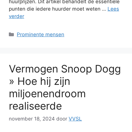
huurprijzen. Dit artikel behandelt de essentiële
punten die iedere huurder moet weten …
Lees
verder
Categorieën
Prominente mensen
Vermogen Snoop Dogg
» Hoe hij zijn
miljoenendroom
realiseerde
november 18, 2024
door
VVSL