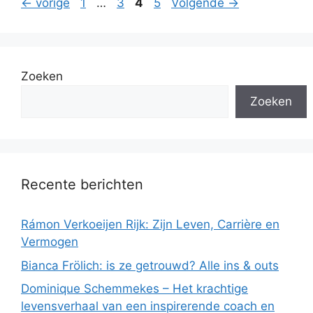
Pagina
Pagina
Pagina
Pagina
←
vorige
1
…
3
4
5
Volgende
→
Zoeken
Zoeken
Recente berichten
Rámon Verkoeijen Rijk: Zijn Leven, Carrière en
Vermogen
Bianca Frölich: is ze getrouwd? Alle ins & outs
Dominique Schemmekes – Het krachtige
levensverhaal van een inspirerende coach en