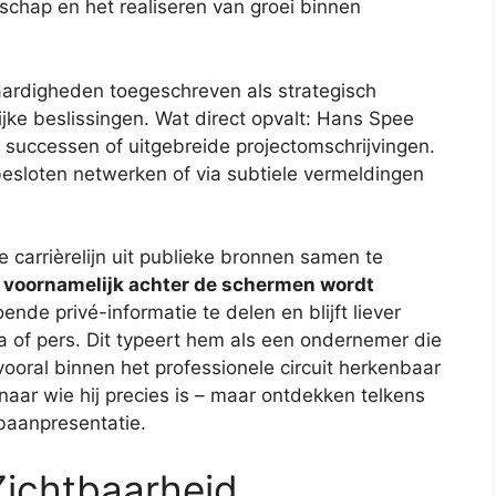
rschap en het realiseren van groei binnen
vaardigheden toegeschreven als strategisch
ijke beslissingen. Wat direct opvalt: Hans Spee
ke successen of uitgebreide projectomschrijvingen.
 besloten netwerken of via subtiele vermeldingen
e carrièrelijn uit publieke bronnen samen te
e voornamelijk achter de schermen wordt
oende privé-informatie te delen en blijft liever
a of pers. Dit typeert hem als een ondernemer die
ooral binnen het professionele circuit herkenbaar
aar wie hij precies is – maar ontdekken telkens
pbaanpresentatie.
Zichtbaarheid