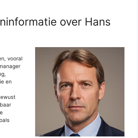
rninformatie over Hans
n, vooral
f manager
ng,
ie en
bewust
nbaar
e
oals