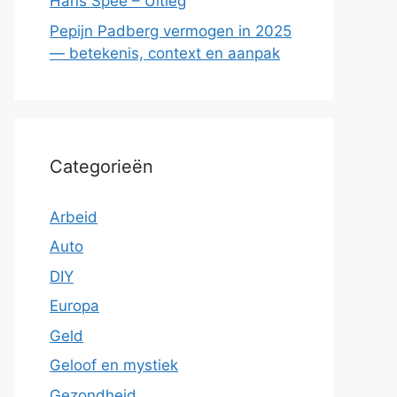
Hans Spee – Uitleg
Pepijn Padberg vermogen in 2025
— betekenis, context en aanpak
Categorieën
Arbeid
Auto
DIY
Europa
Geld
Geloof en mystiek
Gezondheid