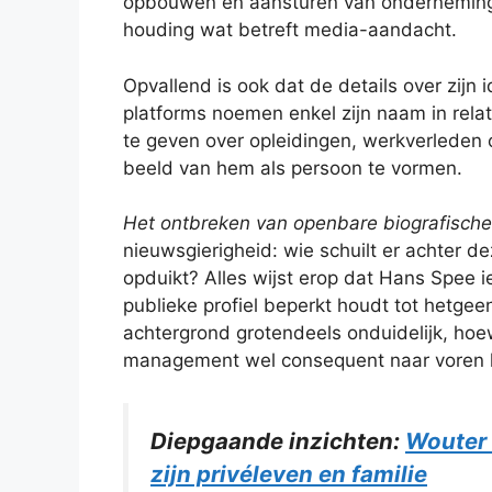
opbouwen en aansturen van onderneming
houding wat betreft media-aandacht.
Opvallend is ook dat de details over zijn 
platforms noemen enkel zijn naam in relati
te geven over opleidingen, werkverleden o
beeld van hem als persoon te vormen.
Het ontbreken van openbare biografische
nieuwsgierigheid: wie schuilt er achter d
opduikt? Alles wijst erop dat Hans Spee i
publieke profiel beperkt houdt tot hetgeen z
achtergrond grotendeels onduidelijk, hoe
management wel consequent naar voren k
Diepgaande inzichten:
Wouter 
zijn privéleven en familie