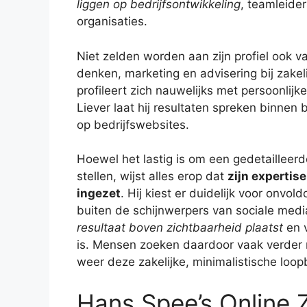
liggen op bedrijfsontwikkeling
, teamleide
organisaties.
Niet zelden worden aan zijn profiel ook 
denken, marketing en advisering bij zakel
profileert zich nauwelijks met persoonlij
Liever laat hij resultaten spreken binnen
op bedrijfswebsites.
Hoewel het lastig is om een gedetailleerd
stellen, wijst alles erop dat
zijn expertis
ingezet
. Hij kiest er duidelijk voor onvold
buiten de schijnwerpers van sociale medi
resultaat boven zichtbaarheid plaatst
en v
is. Mensen zoeken daardoor vaak verder n
weer deze zakelijke, minimalistische loo
Hans Spee’s Online 