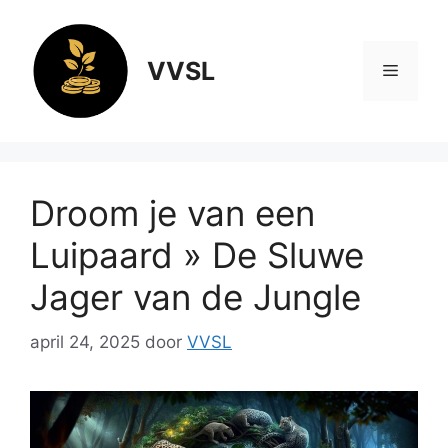
Ga
naar
de
VVSL
Menu
inhoud
Droom je van een
Luipaard » De Sluwe
Jager van de Jungle
april 24, 2025
door
VVSL