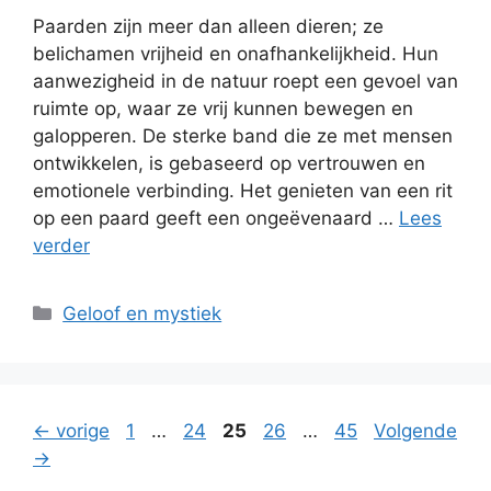
Paarden zijn meer dan alleen dieren; ze
belichamen vrijheid en onafhankelijkheid. Hun
aanwezigheid in de natuur roept een gevoel van
ruimte op, waar ze vrij kunnen bewegen en
galopperen. De sterke band die ze met mensen
ontwikkelen, is gebaseerd op vertrouwen en
emotionele verbinding. Het genieten van een rit
op een paard geeft een ongeëvenaard …
Lees
verder
Categorieën
Geloof en mystiek
Pagina
Pagina
Pagina
Pagina
Pagina
←
vorige
1
…
24
25
26
…
45
Volgende
→