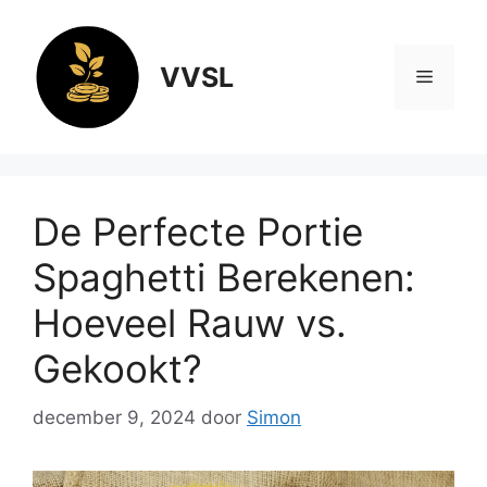
Ga
naar
de
VVSL
Menu
inhoud
De Perfecte Portie
Spaghetti Berekenen:
Hoeveel Rauw vs.
Gekookt?
december 9, 2024
door
Simon