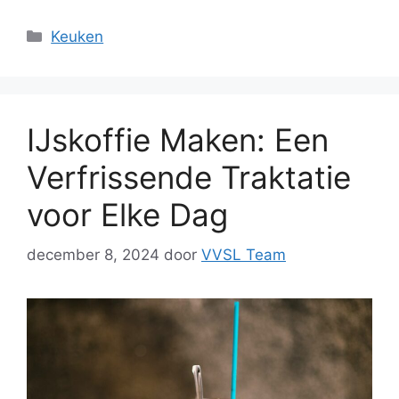
Categorieën
Keuken
IJskoffie Maken: Een
Verfrissende Traktatie
voor Elke Dag
december 8, 2024
door
VVSL Team