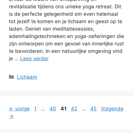
revitalisatie tijdens ons unieke yoga retreat. Dit
is de perfecte gelegenheid om even helemaal
tot jezelf te komen en je lichaam en geest op te
laden. Geniet van meditatiesessies,
ademhalingstechnieken en yoga-oefeningen die
zijn ontworpen om een gevoel van innerlijke rust
te bevorderen. In een natuurlijke omgeving vind
je …
Lees verder
Categorieën
Lichaam
Pagina
Pagina
Pagina
Pagina
Pagina
←
vorige
1
…
40
41
42
…
45
Volgende
→